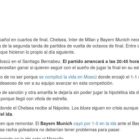
ñol en cuartos de final. Chelsea, Inter de Milan y Bayern Munich nec
 de la segunda tanda de partidos de vuelta de octavos de final. Entre o
que hicieron lo propio al día siguiente.
 Moscú en el Santiago Bernabeu.
El partido arrancará a las 20:45 hor
necesitan ganar si quieren seguir con el sueño de jugar la final en su 
ilo de no ser porque
se complicó la vida en Moscú
donde encajó el 1-1 c
 deseoso de ver a su equipo avanzar en esta competición.
 sanción y otra amarilla le dejaría sin poder jugar la hipotética ida d
orque llegó con vitola de estrella.
donde el Chelsea recibe al Nápoles. Los
blues
siguen en crisis aunqu
el ida
.
enen que remontar. El
Bayern Munich
cayó por 1-0 en la ida
ante el Bas
 esa racha goleadora no deberían tener problemas para pasar.
ajado en la ida ante el Marsella.