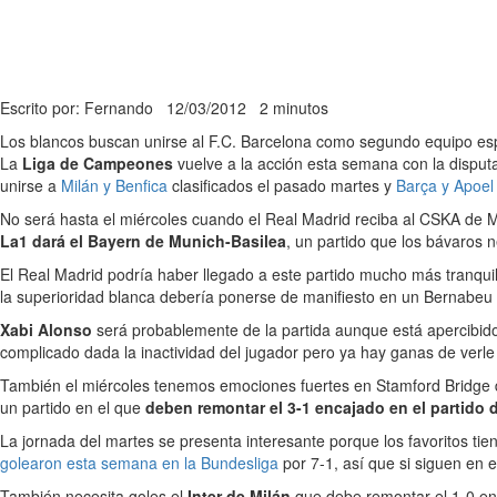
Escrito por: Fernando
12/03/2012
2 minutos
Los blancos buscan unirse al F.C. Barcelona como segundo equipo espa
La
Liga de Campeones
vuelve a la acción esta semana con la disputa
unirse a
Milán y Benfica
clasificados el pasado martes y
Barça y Apoel
No será hasta el miércoles cuando el Real Madrid reciba al CSKA de
La1 dará el Bayern de Munich-Basilea
, un partido que los bávaros 
El Real Madrid podría haber llegado a este partido mucho más tranqu
la superioridad blanca debería ponerse de manifiesto en un Bernabeu
Xabi Alonso
será probablemente de la partida aunque está apercibido de
complicado dada la inactividad del jugador pero ya hay ganas de verle p
También el miércoles tenemos emociones fuertes en Stamford Bridge 
un partido en el que
deben remontar el 3-1 encajado en el partido d
La jornada del martes se presenta interesante porque los favoritos ti
golearon esta semana en la Bundesliga
por 7-1, así que si siguen en
También necesita goles el
Inter de Milán
que debe remontar el 1-0 enc