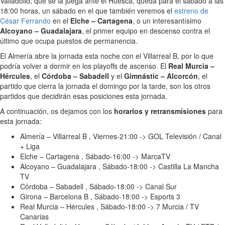
Valladolid, que se la juega ante el Huesca, queda para el sábado a las
18:00 horas, un sábado en el que también veremos el
estreno de
César Ferrando
en el
Elche – Cartagena
, o un interesantísimo
Alcoyano – Guadalajara
, el primer equipo en descenso contra el
último que ocupa puestos de permanencia.
El Almería abre la jornada esta noche con el Villarreal B, por lo que
podría volver a dormir en los playoffs de ascenso. El
Real Murcia –
Hércules
, el
Córdoba – Sabadell
y el
Gimnástic – Alcorcón
, el
partido que cierra la jornada el domingo por la tarde, son los otros
partidos que decidirán esas posiciones esta jornada.
A continuación, os dejamos con los
horarios y retransmisiones
para
esta jornada:
Almería – Villarreal B , Viernes-21:00 -> GOL Televisión / Canal
+ Liga
Elche – Cartagena , Sábado-16:00 -> MarcaTV
Alcoyano – Guadalajara , Sábado-18:00 -> Castilla La Mancha
TV
Córdoba – Sabadell , Sábado-18:00 -> Canal Sur
Girona – Barcelona B , Sábado-18:00 -> Esports 3
Real Murcia – Hércules , Sábado-18:00 -> 7 Murcia / TV
Canarias