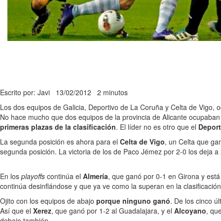
Escrito por: Javi
13/02/2012
2 minutos
Los dos equipos de Galicia, Deportivo de La Coruña y Celta de Vigo, o
No hace mucho que dos equipos de la provincia de Alicante ocupaban l
primeras plazas de la clasificación
. El líder no es otro que el
Deport
La segunda posición es ahora para el
Celta de Vigo
, un Celta que ga
segunda posición. La victoria de los de Paco Jémez por 2-0 los deja a
En los
playoffs
continúa el
Almería
, que ganó por 0-1 en Girona y está
continúa desinflándose y que ya ve como la superan en la clasificació
Ojito con los equipos de abajo
porque ninguno ganó
. De los cinco ú
Así que el
Xerez
, que ganó por 1-2 al Guadalajara, y el
Alcoyano
, qu
debajo también.