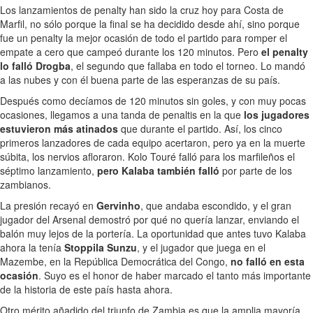
Los lanzamientos de penalty han sido la cruz hoy para Costa de
Marfil, no sólo porque la final se ha decidido desde ahí, sino porque
fue un penalty la mejor ocasión de todo el partido para romper el
empate a cero que campeó durante los 120 minutos. Pero
el penalty
lo falló Drogba
, el segundo que fallaba en todo el torneo. Lo mandó
a las nubes y con él buena parte de las esperanzas de su país.
Después como decíamos de 120 minutos sin goles, y con muy pocas
ocasiones, llegamos a una tanda de penaltis en la que
los jugadores
estuvieron más atinados
que durante el partido. Así, los cinco
primeros lanzadores de cada equipo acertaron, pero ya en la muerte
súbita, los nervios afloraron. Kolo Touré falló para los marfileños el
séptimo lanzamiento,
pero Kalaba también falló
por parte de los
zambianos.
La presión recayó en
Gervinho
, que andaba escondido, y el gran
jugador del Arsenal demostró por qué no quería lanzar, enviando el
balón muy lejos de la portería. La oportunidad que antes tuvo Kalaba
ahora la tenía
Stoppila Sunzu
, y el jugador que juega en el
Mazembe, en la República Democrática del Congo,
no falló en esta
ocasión
. Suyo es el honor de haber marcado el tanto más importante
de la historia de este país hasta ahora.
Otro mérito añadido del triunfo de Zambia es que la amplia mayoría