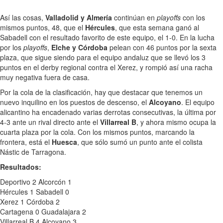
Así las cosas,
Valladolid y Almería
continúan en
playoffs
con los
mismos puntos, 48, que el
Hércules
, que esta semana ganó al
Sabadell con el resultado favorito de este equipo, el 1-0. En la lucha
por los
playoffs
,
Elche y Córdoba
pelean con 46 puntos por la sexta
plaza, que sigue siendo para el equipo andaluz que se llevó los 3
puntos en el derby regional contra el Xerez, y rompió así una racha
muy negativa fuera de casa.
Por la cola de la clasificación, hay que destacar que tenemos un
nuevo inquilino en los puestos de descenso, el
Alcoyano
. El equipo
alicantino ha encadenado varias derrotas consecutivas, la última por
4-3 ante un rival directo ante el
Villarreal B
, y ahora mismo ocupa la
cuarta plaza por la cola. Con los mismos puntos, marcando la
frontera, está el
Huesca
, que sólo sumó un punto ante el colista
Nástic de Tarragona.
Resultados:
Deportivo 2 Alcorcón 1
Hércules 1 Sabadell 0
Xerez 1 Córdoba 2
Cartagena 0 Guadalajara 2
Villarreal B 4 Alcoyano 3