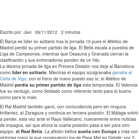
Escrito por: Javi
06/11/2012
2 minutos
El Barça es líder en solitario tras la jornada 10 pues el Atlético de
Madrid perdió su primer partido de liga. El Betis escala a puestos de
Liga de Campeones, mientras que Osasuna y Granada cierran la
clasificación y sus entrenadores penden de un hilo.
La décima jornada de liga en Primera División nos deja al Barcelona
como
líder en solitario
. Mientras el equipo azulgranaba
ganaba al
Celta de Vigo
, con el freno de mano puesto eso sí, el Atlético de
Madrid
perdía su primer partido de liga
esta temporada. El Valencia
fue su verdugo, como Soldado como referente tanto para lo bueno
como para lo malo.
El Ral Madrid también ganó, con contundencia pero sin ninguna
brillantez, al Zaragoza y continúa en tercera posición. El Málaga volvió
a perder, esta vez ante el Rayo Vallecano, nuevamente entre noticias
de impagos, así que ahora la cuarta posición pasa a ser para otro
equipo,
el Real Betis
. La afición bética
sueña con Europa
y más con
victorias como la que consiguieron los de Pepe Mel en Getafe, por 2-