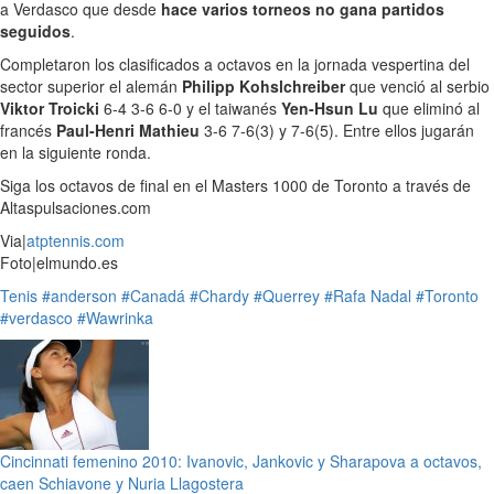
a Verdasco que desde
hace varios torneos no gana partidos
seguidos
.
Completaron los clasificados a octavos en la jornada vespertina del
sector superior el alemán
Philipp Kohslchreiber
que venció al serbio
Viktor Troicki
6-4 3-6 6-0 y el taiwanés
Yen-Hsun Lu
que eliminó al
francés
Paul-Henri Mathieu
3-6 7-6(3) y 7-6(5). Entre ellos jugarán
en la siguiente ronda.
Siga los octavos de final en el Masters 1000 de Toronto a través de
Altaspulsaciones.com
Via|
atptennis.com
Foto|elmundo.es
Tenis
#anderson
#Canadá
#Chardy
#Querrey
#Rafa Nadal
#Toronto
#verdasco
#Wawrinka
Cincinnati femenino 2010: Ivanovic, Jankovic y Sharapova a octavos,
caen Schiavone y Nuria Llagostera