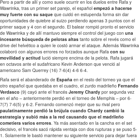
Pero a partir de allí y como suele ocurrir en los duelos entre Rafa y
Wawrinka, tras un primer set parejo, el español
empezó a hacerse
muy fuerte con su saque
que cuidó en estupenda forma sin dar
oportunidades de quiebre al suizo perdiendo apenas 3 puntos con el
primer saque y 4 con el segundo. El balear rompió pronto el servicio
de Wawrinka y de allí mantuvo siempre el control del juego con
una
incesante búsqueda de pelotas altas
tanto sobre el revés como el
drive del helvético a quien le costó armar el ataque. Además Wawrinka
colaboró con algunos errores no forzados aunque Rafa
con su
movilidad y actitud
lució siempre encima de la pelota. Rafa jugará
en octavos ante el sudafricano Kevin Anderson que venció al
americano Sam Querrey (16) 7-6(4) 4-6 6-4.
Rafa será el abanderado de
España
en el resto del torneo ya que el
otro español que quedaba en el cuadro, el zurdo madrileño
Fernando
Verdasco
(9) cayó ante el francés
Jeremy Chardy
por segunda vez
en el año – anteriormente perdió en el torneo de Memphis – por 6-
7(7) 7-6(5) y 6-2. Fernando comenzó mejor que su rival pero
paulatinamente perdió la brújula cuando Chardy cambió la
estrategia y subió más a la red causando que el madrileño
cometiera varios errores
. Ya más asentado en la cancha en el set
decisivo, el francés sacó rápida ventaja con dos rupturas y se puso 5-
1. Solamente le bastó mantener su siguiente servicio para dejar fuera