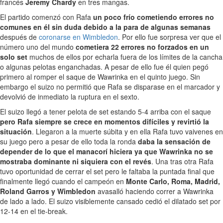
francés
Jeremy Chardy
en tres mangas.
El partido comenzó con Rafa
un poco frío cometiendo errores no
comunes en él sin duda debido a la para de algunas semanas
después de
coronarse en Wimbledon
. Por ello fue sorpresa ver que el
número uno del mundo
cometiera 22 errores no forzados en un
solo set
muchos de ellos por echarla fuera de los límites de la cancha
o algunas pelotas enganchadas. A pesar de ello fue él quien pegó
primero al romper el saque de Wawrinka en el quinto juego. Sin
embargo el suizo no permitió que Rafa se disparase en el marcador y
devolvió de inmediato la ruptura en el sexto.
El suizo llegó a tener pelota de set estando 5-4 arriba con el saque
pero Rafa siempre se crece en momentos difíciles y revirtió la
situación
. Llegaron a la muerte súbita y en ella Rafa tuvo vaivenes en
su juego pero a pesar de ello toda la ronda
daba la sensación de
depender de lo que el manacorí hiciera ya que Wawrinka no se
mostraba dominante ni siquiera con el revés
. Una tras otra Rafa
tuvo oportunidad de cerrar el set pero le faltaba la puntada final que
finalmente llegó cuando el campeón en
Monte Carlo, Roma, Madrid,
Roland Garros y Wimbledon
avasalló haciendo correr a Wawrinka
de lado a lado. El suizo visiblemente cansado cedió el dilatado set por
12-14 en el tie-break.