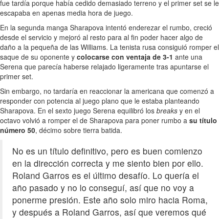
fue tardía porque había cedido demasiado terreno y el primer set se le
escapaba en apenas media hora de juego.
En la segunda manga Sharapova intentó enderezar el rumbo, creció
desde el servicio y mejoró al resto para al fin poder hacer algo de
daño a la pequeña de las Williams. La tenista rusa consiguió romper el
saque de su oponente y
colocarse con ventaja de 3-1
ante una
Serena que parecía haberse relajado ligeramente tras apuntarse el
primer set.
Sin embargo, no tardaría en reaccionar la americana que comenzó a
responder con potencia al juego plano que le estaba planteando
Sharapova. En el sexto juego Serena equilibró los
breaks
y en el
octavo volvió a romper el de Sharapova para poner rumbo a
su título
número 50
, décimo sobre tierra batida.
No es un título definitivo, pero es buen comienzo
en la dirección correcta y me siento bien por ello.
Roland Garros es el último desafío. Lo quería el
año pasado y no lo conseguí, así que no voy a
ponerme presión. Este año solo miro hacia Roma,
y después a Roland Garros, así que veremos qué