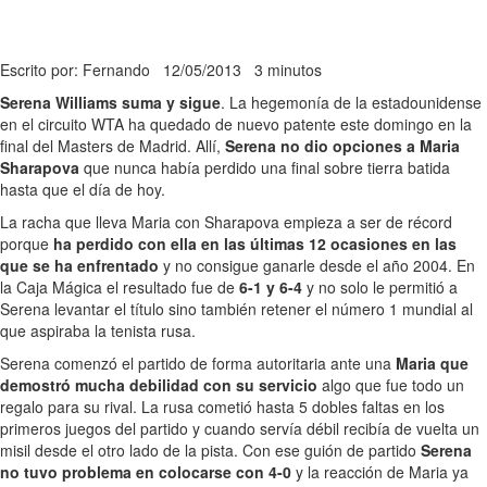
Escrito por: Fernando
12/05/2013
3 minutos
Serena Williams suma y sigue
. La hegemonía de la estadounidense
en el circuito WTA ha quedado de nuevo patente este domingo en la
final del Masters de Madrid. Allí,
Serena no dio opciones a Maria
Sharapova
que nunca había perdido una final sobre tierra batida
hasta que el día de hoy.
La racha que lleva Maria con Sharapova empieza a ser de récord
porque
ha perdido con ella en las últimas 12 ocasiones en las
que se ha enfrentado
y no consigue ganarle desde el año 2004. En
la Caja Mágica el resultado fue de
6-1 y 6-4
y no solo le permitió a
Serena levantar el título sino también retener el número 1 mundial al
que aspiraba la tenista rusa.
Serena comenzó el partido de forma autoritaria ante una
Maria que
demostró mucha debilidad con su servicio
algo que fue todo un
regalo para su rival. La rusa cometió hasta 5 dobles faltas en los
primeros juegos del partido y cuando servía débil recibía de vuelta un
misil desde el otro lado de la pista. Con ese guión de partido
Serena
no tuvo problema en colocarse con 4-0
y la reacción de Maria ya