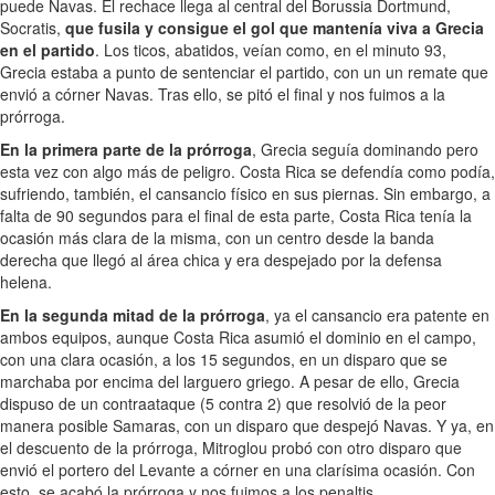
puede Navas. El rechace llega al central del Borussia Dortmund,
Socratis,
que fusila y consigue el gol que mantenía viva a Grecia
en el partido
. Los ticos, abatidos, veían como, en el minuto 93,
Grecia estaba a punto de sentenciar el partido, con un un remate que
envió a córner Navas. Tras ello, se pitó el final y nos fuimos a la
prórroga.
En la primera parte de la prórroga
, Grecia seguía dominando pero
esta vez con algo más de peligro. Costa Rica se defendía como podía,
sufriendo, también, el cansancio físico en sus piernas. Sin embargo, a
falta de 90 segundos para el final de esta parte, Costa Rica tenía la
ocasión más clara de la misma, con un centro desde la banda
derecha que llegó al área chica y era despejado por la defensa
helena.
En la segunda mitad de la prórroga
, ya el cansancio era patente en
ambos equipos, aunque Costa Rica asumió el dominio en el campo,
con una clara ocasión, a los 15 segundos, en un disparo que se
marchaba por encima del larguero griego. A pesar de ello, Grecia
dispuso de un contraataque (5 contra 2) que resolvió de la peor
manera posible Samaras, con un disparo que despejó Navas. Y ya, en
el descuento de la prórroga, Mitroglou probó con otro disparo que
envió el portero del Levante a córner en una clarísima ocasión. Con
esto, se acabó la prórroga y nos fuimos a los penaltis.