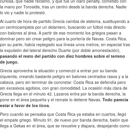
curiosa, que nadie reclamó, y que fue un claro penalty, cometido con
la mano por Torosidis, tras un centro desde la banda derecha. Nadie
lo vio y nadie lo protestó.
Al cuarto de hora de partido Grecia cambia de sistema, sustituyendo a
un centrocampista por un delantero, buscando un fútbol más directo
con balones al área. A partir de ese momento los griegos pasan a
dominar pero sin crear peligro para la portería de Navas. Costa Rica,
por su parte, había replegado sus líneas unos metros, en especial tras
la expulsión del lateral derecho Duarte (por doble amonestación),
pasando el resto del partido con diez hombres sobre el terreno
de juego.
Grecia aprovecha la situación y comenzó a entrar por su banda
izquierda, creando bastante peligro en balones centrados rasos y a la
cabeza, pero sin terminar de concretar. Costa Rica se defendía pero
sin excesivos agobios, con gran comodidad. La ocasión más clara de
Grecia llega en el minuto 42. Lazaros entra por la banda derecha, la
pone en el área pequeña y el remate lo detiene Navas.
Todo parecía
estar a favor de los ticos
.
Pero cuando se pensaba que Costa Rica ya estaba en cuartos, llegó
el empate griego. Mínuto 91, de nuevo por banda derecha, balón que
llega a Gekas en el área, que se revuelve y dispara, despejando como