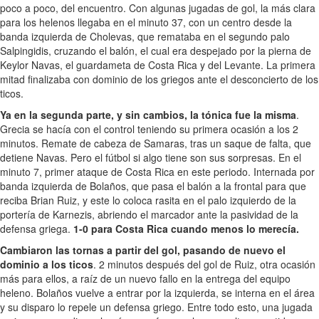
poco a poco, del encuentro. Con algunas jugadas de gol, la más clara
para los helenos llegaba en el minuto 37, con un centro desde la
banda izquierda de Cholevas, que remataba en el segundo palo
Salpingidis, cruzando el balón, el cual era despejado por la pierna de
Keylor Navas, el guardameta de Costa Rica y del Levante. La primera
mitad finalizaba con dominio de los griegos ante el desconcierto de los
ticos.
Ya en la segunda parte, y sin cambios, la tónica fue la misma
.
Grecia se hacía con el control teniendo su primera ocasión a los 2
minutos. Remate de cabeza de Samaras, tras un saque de falta, que
detiene Navas. Pero el fútbol si algo tiene son sus sorpresas. En el
minuto 7, primer ataque de Costa Rica en este periodo. Internada por
banda izquierda de Bolaños, que pasa el balón a la frontal para que
reciba Brian Ruiz, y este lo coloca rasita en el palo izquierdo de la
portería de Karnezis, abriendo el marcador ante la pasividad de la
defensa griega.
1-0 para Costa Rica cuando menos lo merecía.
Cambiaron las tornas a partir del gol, pasando de nuevo el
dominio a los ticos
. 2 minutos después del gol de Ruiz, otra ocasión
más para ellos, a raíz de un nuevo fallo en la entrega del equipo
heleno. Bolaños vuelve a entrar por la izquierda, se interna en el área
y su disparo lo repele un defensa griego. Entre todo esto, una jugada