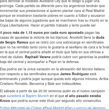
para derrotar al modesto Auckland City que le obligó a jugar una
prórroga. Cada partido es diferente pero los argentinos tendrán que
incrementar sus prestaciones si quieren plantar cara al Real Madrid
porque se mostraron bastante pobres en cuanto a fútbol y acusaron
las bajas de algunos jugadores que se marcharon tras su triunfo en la
Copa Libertadores. Hacer el partido trabado y lento puede ser
A
poco más de 1,15 euros por cada euro apostado
pagan las
casas de apuestas la victoria de los blancos. Ancelotti tiene la
duda
de Sergio Ramos
que se retiró con una sobrecarga en semifinales
que no ha remitido tanto como le gustaría al sevillano de cara a la final
en la que el central podría añadir el título que falta en sus vitrinas a
nivel de clubes.
Raphaël Varane
podría cubrir con garantías la posible
baja del central y acompañar a Pepe en la defensa.
Esa podría ser la única variación en la alineación del técnico italiano
con respecto a las semifinales aunque
James Rodríguez
está
entrenando y podría jugar aunque quizás solo algunos minutos. Arriba
Cristiano Ronaldo, Benzema y Bale son indiscutibles.
El sábado a partir de las 20:30 veremos quién es el nuevo campeón
que
sucederá al Bayern Munich
en el que
el año pasado estaba
Kroos
que podría sumar este título por segundo año consecutivo.
Fútbol
#Mundial-de-Clubes
#Real-Madrid
#San-Lorenzo-de-Almagro