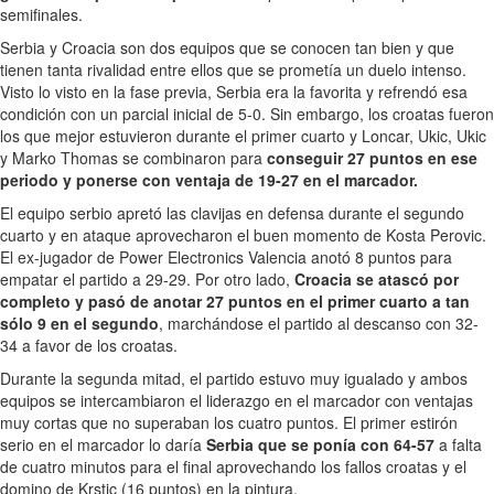
semifinales.
Serbia y Croacia son dos equipos que se conocen tan bien y que
tienen tanta rivalidad entre ellos que se prometía un duelo intenso.
Visto lo visto en la fase previa, Serbia era la favorita y refrendó esa
condición con un parcial inicial de 5-0. Sin embargo, los croatas fueron
los que mejor estuvieron durante el primer cuarto y Loncar, Ukic, Ukic
y Marko Thomas se combinaron para
conseguir 27 puntos en ese
periodo y ponerse con ventaja de 19-27 en el marcador.
El equipo serbio apretó las clavijas en defensa durante el segundo
cuarto y en ataque aprovecharon el buen momento de Kosta Perovic.
El ex-jugador de Power Electronics Valencia anotó 8 puntos para
empatar el partido a 29-29. Por otro lado,
Croacia se atascó por
completo y pasó de anotar 27 puntos en el primer cuarto a tan
sólo 9 en el segundo
, marchándose el partido al descanso con 32-
34 a favor de los croatas.
Durante la segunda mitad, el partido estuvo muy igualado y ambos
equipos se intercambiaron el liderazgo en el marcador con ventajas
muy cortas que no superaban los cuatro puntos. El primer estirón
serio en el marcador lo daría
Serbia que se ponía con 64-57
a falta
de cuatro minutos para el final aprovechando los fallos croatas y el
domino de Krstic (16 puntos) en la pintura.