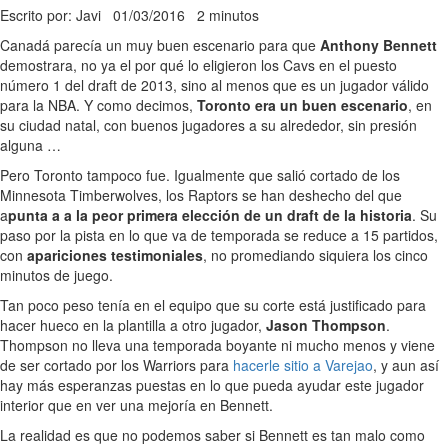
Escrito por: Javi
01/03/2016
2 minutos
Canadá parecía un muy buen escenario para que
Anthony Bennett
demostrara, no ya el por qué lo eligieron los Cavs en el puesto
número 1 del draft de 2013, sino al menos que es un jugador válido
para la NBA. Y como decimos,
Toronto era un buen escenario
, en
su ciudad natal, con buenos jugadores a su alrededor, sin presión
alguna …
Pero Toronto tampoco fue. Igualmente que salió cortado de los
Minnesota Timberwolves, los Raptors se han deshecho del que
a
punta a a la peor primera elección de un draft de la historia
. Su
paso por la pista en lo que va de temporada se reduce a 15 partidos,
con
apariciones testimoniales
, no promediando siquiera los cinco
minutos de juego.
Tan poco peso tenía en el equipo que su corte está justificado para
hacer hueco en la plantilla a otro jugador,
Jason Thompson
.
Thompson no lleva una temporada boyante ni mucho menos y viene
de ser cortado por los Warriors para
hacerle sitio a Varejao
, y aun así
hay más esperanzas puestas en lo que pueda ayudar este jugador
interior que en ver una mejoría en Bennett.
La realidad es que no podemos saber si Bennett es tan malo como