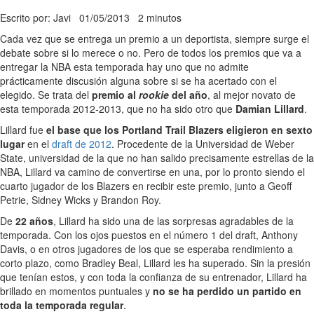
Escrito por: Javi
01/05/2013
2 minutos
Cada vez que se entrega un premio a un deportista, siempre surge el
debate sobre si lo merece o no. Pero de todos los premios que va a
entregar la NBA esta temporada hay uno que no admite
prácticamente discusión alguna sobre si se ha acertado con el
elegido. Se trata del
premio al
rookie
del año
, al mejor novato de
esta temporada 2012-2013, que no ha sido otro que
Damian Lillard
.
Lillard fue
el base que los Portland Trail Blazers eligieron en sexto
lugar
en el
draft de 2012
. Procedente de la Universidad de Weber
State, universidad de la que no han salido precisamente estrellas de la
NBA, Lillard va camino de convertirse en una, por lo pronto siendo el
cuarto jugador de los Blazers en recibir este premio, junto a Geoff
Petrie, Sidney Wicks y Brandon Roy.
De
22 años
, Lillard ha sido una de las sorpresas agradables de la
temporada. Con los ojos puestos en el número 1 del draft, Anthony
Davis, o en otros jugadores de los que se esperaba rendimiento a
corto plazo, como Bradley Beal, Lillard les ha superado. Sin la presión
que tenían estos, y con toda la confianza de su entrenador, Lillard ha
brillado en momentos puntuales y
no se ha perdido un partido en
toda la temporada regular
.