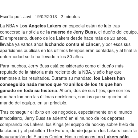
Escrito por: Javi
19/02/2013
2 minutos
La NBA y
Los Angeles Lakers
en especial están de luto tras
conocerse la noticia de
la muerte de Jerry Buss
, el dueño del equipo.
El empresario, dueño de los Lakers desde hace más de 20 años,
llevaba ya varios años
luchando contra el cáncer
, y por esos sus
apariciones públicas en los últimos tiempos eran contadas, y al final la
enfermedad se lo ha llevado a los 80 años.
Para muchos, Jerry Buss está considerado como el dueño más
reputado de la historia más reciente de la NBA, y sólo hay que
remitirse a los resultados. Durante su mandato,
los Lakers han
conseguido nada menos que 10 anillos de los 16 que han
ganado en toda su historia
. Ahora, dos de sus hijos, que son los
que han tomado las últimas decisiones, son los que se quedan al
mando del equipo, en un principio.
Tras conseguir el éxito en los negocios, especialmente en el mundo
inmobiliario, Jerry Buss se adentró en el mundo de los deportes
comprando los Lakers, los Kings (el equipo de hockey sobre hielo de
la ciudad) y el pabellón The Forum, donde jugaron los Lakers hasta la
inauguración del Staples Center. Hasta entonces
los Lakers sólo