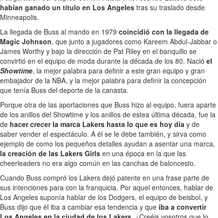
habían ganado un título en Los Angeles
tras su traslado desde
Minneapolis.
La llegada de Buss al mando en 1979
coincidió con la llegada de
Magic Johnson
, que junto a jugadores como Kareem Abdul-Jabbar o
James Worthy y bajo la dirección de Pat Riley en el banquillo se
convirtió en el equipo de moda durante la década de los 80. Nació
el
Showtime
, la mejor palabra para definir a este gran equipo y gran
embajador de la NBA, y la mejor palabra para definir la concepción
que tenía Buss del deporte de la canasta.
Porque otra de las aportaciones que Buss hizo al equipo, fuera aparte
de los anillos del Showtime y los anillos de estea última década, fue la
de
hacer crecer la marca Lakers hasta lo que es hoy día
y de
saber vender el espectáculo. A él se le debe también, y sirva como
ejemplo de como los pequeños detalles ayudan a asentar una marca,
la creación de las Lakers Girls
en una época en la que las
cheerleaders no era algo común en las canchas de baloncesto.
Cuando Buss compró los Lakers dejó patente en una frase parte de
sus intenciones para con la franquicia. Por aquel entonces, hablar de
Los Angeles suponía hablar de los Dodgers, el equipo de beisbol, y
Buss dijo que él iba a cambiar esa tendencia y que
iba a convertir
Los Angeles en la ciudad de los Lakers
. ¿Creéis vosotros que lo