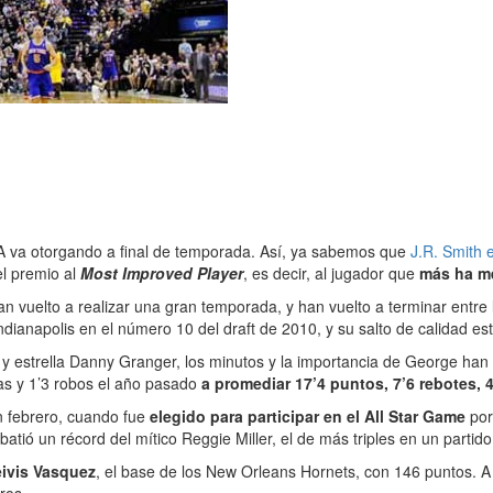
A va otorgando a final de temporada. Así, ya sabemos que
J.R. Smith 
el premio al
Most Improved Player
, es decir, al jugador que
más ha m
han vuelto a realizar una gran temporada, y han vuelto a terminar entr
ndianapolis en el número 10 del draft de 2010, y su salto de calidad e
y estrella Danny Granger, los minutos y la importancia de George han 
ias y 1’3 robos el año pasado
a promediar 17’4 puntos, 7’6 rebotes, 
n febrero, cuando fue
elegido para participar en el All Star Game
por
ió un récord del mítico Reggie Miller, el de más triples en un partido
ivis Vasquez
, el base de los New Orleans Hornets, con 146 puntos. A