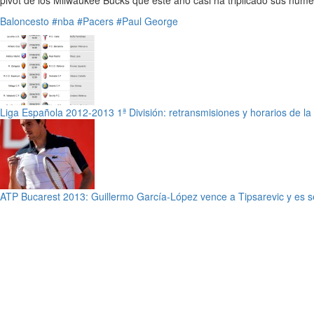
pivot de los Milwaukee Bucks que este año casi ha triplicado sus núme
Baloncesto
#nba
#Pacers
#Paul George
Liga Española 2012-2013 1ª División: retransmisiones y horarios de l
ATP Bucarest 2013: Guillermo García-López vence a Tipsarevic y es se