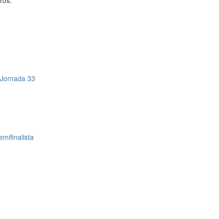
ros.
a Jornada 33
mifinalista