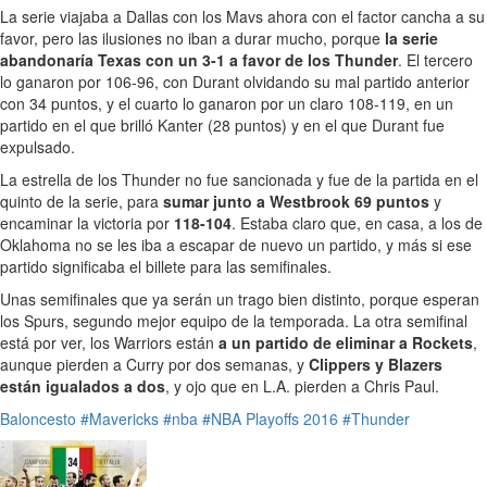
La serie viajaba a Dallas con los Mavs ahora con el factor cancha a su
favor, pero las ilusiones no iban a durar mucho, porque
la serie
abandonaría Texas con un 3-1 a favor de los Thunder
. El tercero
lo ganaron por 106-96, con Durant olvidando su mal partido anterior
con 34 puntos, y el cuarto lo ganaron por un claro 108-119, en un
partido en el que brilló Kanter (28 puntos) y en el que Durant fue
expulsado.
La estrella de los Thunder no fue sancionada y fue de la partida en el
quinto de la serie, para
sumar junto a Westbrook 69 puntos
y
encaminar la victoria por
118-104
. Estaba claro que, en casa, a los de
Oklahoma no se les iba a escapar de nuevo un partido, y más si ese
partido significaba el billete para las semifinales.
Unas semifinales que ya serán un trago bien distinto, porque esperan
los Spurs, segundo mejor equipo de la temporada. La otra semifinal
está por ver, los Warriors están
a un partido de eliminar a Rockets
,
aunque pierden a Curry por dos semanas, y
Clippers y Blazers
están igualados a dos
, y ojo que en L.A. pierden a Chris Paul.
Baloncesto
#Mavericks
#nba
#NBA Playoffs 2016
#Thunder