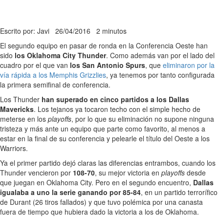
Escrito por: Javi
26/04/2016
2 minutos
El segundo equipo en pasar de ronda en la Conferencia Oeste han
sido
los Oklahoma City Thunder
. Como además van por el lado del
cuadro por el que van
los San Antonio Spurs
, que
eliminaron por la
vía rápida a los Memphis Grizzlies
, ya tenemos por tanto configurada
la primera semifinal de conferencia.
Los Thunder
han superado en cinco partidos a los Dallas
Mavericks
. Los tejanos ya tocaron techo con el simple hecho de
meterse en los
playoffs
, por lo que su eliminación no supone ninguna
tristeza y más ante un equipo que parte como favorito, al menos a
estar en la final de su conferencia y pelearle el título del Oeste a los
Warriors.
Ya el primer partido dejó claras las diferencias entrambos, cuando los
Thunder vencieron por
108-70
, su mejor victoria en
playoffs
desde
que juegan en Oklahoma City. Pero en el segundo encuentro,
Dallas
igualaba a uno la serie ganando por 85-84
, en un partido terrorífico
de Durant (26 tiros fallados) y que tuvo polémica por una canasta
fuera de tiempo que hubiera dado la victoria a los de Oklahoma.