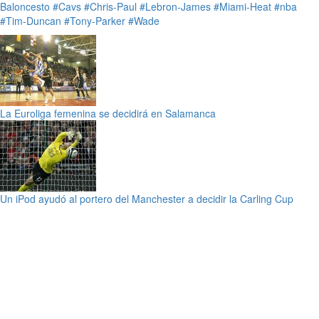
Baloncesto
#Cavs
#Chris-Paul
#Lebron-James
#Miami-Heat
#nba
#Tim-Duncan
#Tony-Parker
#Wade
La Euroliga femenina se decidirá en Salamanca
Un iPod ayudó al portero del Manchester a decidir la Carling Cup