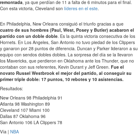
remontada
, ya que perdían de 11 a falta de 6 minutos para el final.
Con esta victoria, Cleveland son
líderes en el este
.
En Philadelphia, New Orleans consiguió el triunfo gracias a que
cuatro de sus hombres (Paul, West, Posey y Butler) acabaron el
partido con un doble doble
. Es la quinta victoria consecutiva de los
Hornets. En Los Angeles, San Antonio no tuvo piedad de los Clippers
y ganaron por 28 puntos de diferencia. Duncan y Parker lideraron a su
equipo con sendos dobles dobles. La sorpresa del día se la llevaron
los Mavericks, que perdieron en Oklahoma ante los Thunder, que no
contaban con sus referentes, Kevin Durant y Jeff Green.
Fue el
novato Russel Westbrook el mejor del partido, al conseguir su
primer triple doble: 17 puntos, 10 rebotes y 10 asistencias.
Resultados:
New Orleans 98 Philadelphia 91
Atlanta 98 Washington 89
Cleveland 107 Miami 100
Dallas 87 Oklahoma 96
San Antonio 106 LA Clippers 78
Vía |
NBA