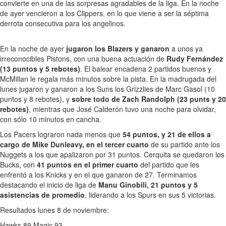
convierte en una de las sorpresas agradables de la liga. En la noche
de ayer vencieron a los Clippers, en lo que viene a ser la séptima
derrota consecutiva para los angelinos.
En la noche de ayer
jugaron los Blazers y ganaron
a unos ya
irreconocibles Pistons, con una buena actuación de
Rudy Fernández
(13 puntos y 5 rebotes)
. El balear encadena 2 partidos buenos y
McMillan le regala más minutos sobre la pista. En la madrugada del
lunes jugaron y ganaron a los Suns los Grizzlies de Marc Gasol (10
puntos y 8 rebotes), y
sobre todo de Zach Randolph (23 punts y 20
rebotes)
, mientras que José Calderón tuvo una noche para olvidar,
con sólo 10 minutos en cancha.
Los Pacers lograron nada menos que
54 puntos, y 21 de ellos a
cargo de Mike Dunleavy, en el tercer cuarto
de su partido ante los
Nuggets a los que apalizaron por 31 puntos. Cerquita se quedaron los
Bucks, con
41 puntos en el primer cuarto
del partido que les
enfrentó a los Knicks y en el que ganaron de 27. Terminamos
destacando el inicio de liga de
Manu Ginobili, 21 puntos y 5
asistencias de promedio
, liderando a los Spurs en sus 5 victorias.
Resultados lunes 8 de noviembre:
Hawks 89 Magic 93