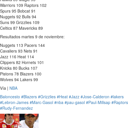
Warriors 109 Raptors 102
Spurs 95 Bobcat 91
Nuggets 92 Bulls 94
Suns 99 Grizzlies 109
Celtics 87 Mavericks 89
Resultados martes 9 de noviembre:
Nuggets 113 Pacers 144
Cavaliers 93 Nets 91
Jazz 116 Heat 114
Clippers 82 Hornets 101
Knicks 80 Bucks 107
Pistons 78 Blazers 100
Wolves 94 Lakers 99
Vía |
NBA
Baloncesto
#Blazers
#Grizzlies
#Heat
#Jazz
#Jose-Calderon
#lakers
#Lebron-James
#Marc-Gasol
#nba
#pau-gasol
#Paul-Millsap
#Raptors
#Rudy-Fernandez