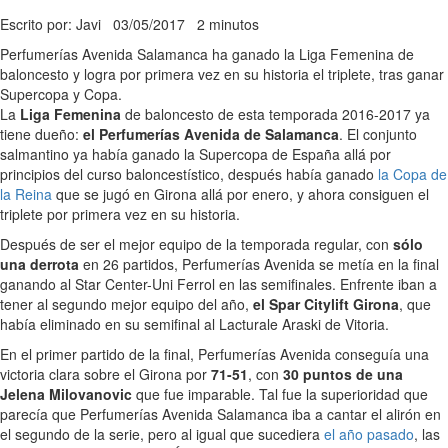
Escrito por: Javi
03/05/2017
2 minutos
Perfumerías Avenida Salamanca ha ganado la Liga Femenina de
baloncesto y logra por primera vez en su historia el triplete, tras ganar
Supercopa y Copa.
La
Liga Femenina
de baloncesto de esta temporada 2016-2017 ya
tiene dueño:
el Perfumerías Avenida de Salamanca
. El conjunto
salmantino ya había ganado la Supercopa de España allá por
principios del curso baloncestístico, después había ganado
la Copa de
la Reina
que se jugó en Girona allá por enero, y ahora consiguen el
triplete por primera vez en su historia.
Después de ser el mejor equipo de la temporada regular, con
sólo
una derrota
en 26 partidos, Perfumerías Avenida se metía en la final
ganando al Star Center-Uni Ferrol en las semifinales. Enfrente iban a
tener al segundo mejor equipo del año,
el Spar Citylift Girona
, que
había eliminado en su semifinal al Lacturale Araski de Vitoria.
En el primer partido de la final, Perfumerías Avenida conseguía una
victoria clara sobre el Girona por
71-51
, con
30 puntos de una
Jelena Milovanovic
que fue imparable. Tal fue la superioridad que
parecía que Perfumerías Avenida Salamanca iba a cantar el alirón en
el segundo de la serie, pero al igual que sucediera
el año pasado
, las