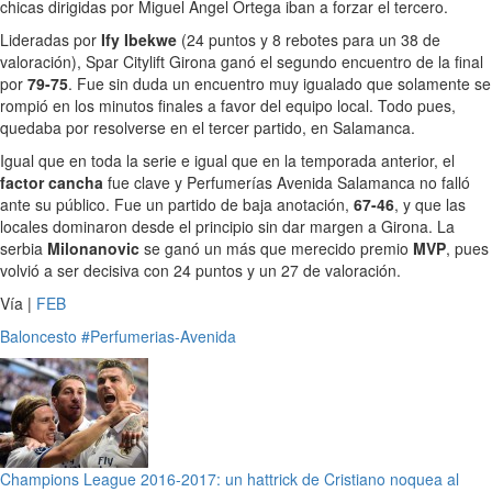
chicas dirigidas por Miguel Ángel Ortega iban a forzar el tercero.
Lideradas por
Ify Ibekwe
(24 puntos y 8 rebotes para un 38 de
valoración), Spar Citylift Girona ganó el segundo encuentro de la final
por
79-75
. Fue sin duda un encuentro muy igualado que solamente se
rompió en los minutos finales a favor del equipo local. Todo pues,
quedaba por resolverse en el tercer partido, en Salamanca.
Igual que en toda la serie e igual que en la temporada anterior, el
factor cancha
fue clave y Perfumerías Avenida Salamanca no falló
ante su público. Fue un partido de baja anotación,
67-46
, y que las
locales dominaron desde el principio sin dar margen a Girona. La
serbia
Milonanovic
se ganó un más que merecido premio
MVP
, pues
volvió a ser decisiva con 24 puntos y un 27 de valoración.
Vía |
FEB
Baloncesto
#Perfumerias-Avenida
Champions League 2016-2017: un hattrick de Cristiano noquea al