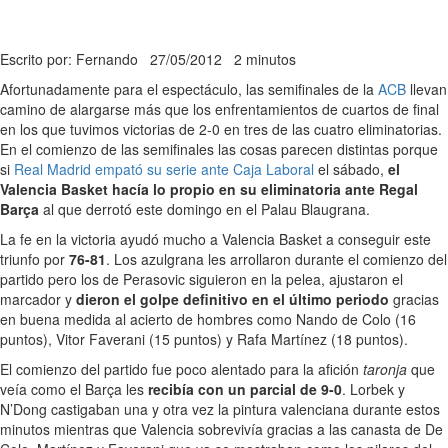
Escrito por: Fernando
27/05/2012
2 minutos
Afortunadamente para el espectáculo, las semifinales de la
ACB
llevan
camino de alargarse más que los enfrentamientos de cuartos de final
en los que tuvimos victorias de 2-0 en tres de las cuatro eliminatorias.
En el comienzo de las semifinales las cosas parecen distintas porque
si
Real Madrid empató su serie ante Caja Laboral
el sábado,
el
Valencia Basket hacía lo propio en su eliminatoria ante Regal
Barça
al que derrotó este domingo en el Palau Blaugrana.
La fe en la victoria ayudó mucho a Valencia Basket a conseguir este
triunfo por
76-81
. Los azulgrana les arrollaron durante el comienzo del
partido pero los de Perasovic siguieron en la pelea, ajustaron el
marcador y
dieron el golpe definitivo en el último periodo
gracias
en buena medida al acierto de hombres como Nando de Colo (16
puntos), Vitor Faverani (15 puntos) y Rafa Martínez (18 puntos).
El comienzo del partido fue poco alentado para la afición
taronja
que
veía como el Barça les
recibía con un parcial de 9-0
. Lorbek y
N’Dong castigaban una y otra vez la pintura valenciana durante estos
minutos mientras que Valencia sobrevivía gracias a las canasta de De