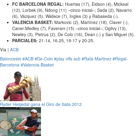
FC BARCELONA REGAL:
Huertas (17), Eidson (4), Mickeal
(12), Lorbek (9), Ndong (11) –cinco inicial–; Sada (2), Navarro
(6), Vázquez (5), Wallace (7), Ingles (3) y Rabaseda (-).
VALENCIA BASKET:
Markovic (2), Martínez (18), Claver (-),
Caner-Medley (7), Faverani (15) –cinco inicial–; Ogilvy (13),
Newley (3), Pietrus (2), De Colo (16), Dean (-) y San Miguel (5).
PARCIALES:
21-14, 16-25, 19-17 y 20-25.
Vía |
ACB
Baloncesto
#ACB
#De-Colo
#play offs acb
#Rafa-Martinez
#Regal-
Barcelona
#Valencia-Basket
Ryder Hesjedal gana el Giro de Italia 2012