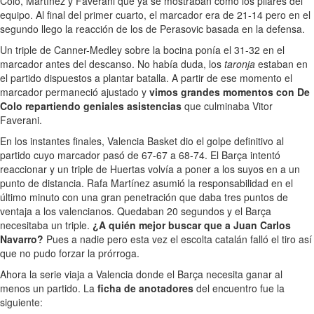
Colo, Martínez y Faverani que ya se mostraban como los pilares del
equipo. Al final del primer cuarto, el marcador era de 21-14 pero en el
segundo llego la reacción de los de Perasovic basada en la defensa.
Un triple de Canner-Medley sobre la bocina ponía el 31-32 en el
marcador antes del descanso. No había duda, los
taronja
estaban en
el partido dispuestos a plantar batalla. A partir de ese momento el
marcador permaneció ajustado y
vimos grandes momentos con De
Colo repartiendo geniales asistencias
que culminaba Vitor
Faverani.
En los instantes finales, Valencia Basket dio el golpe definitivo al
partido cuyo marcador pasó de 67-67 a 68-74. El Barça intentó
reaccionar y un triple de Huertas volvía a poner a los suyos en a un
punto de distancia. Rafa Martínez asumió la responsabilidad en el
último minuto con una gran penetración que daba tres puntos de
ventaja a los valencianos. Quedaban 20 segundos y el Barça
necesitaba un triple.
¿A quién mejor buscar que a Juan Carlos
Navarro?
Pues a nadie pero esta vez el escolta catalán falló el tiro así
que no pudo forzar la prórroga.
Ahora la serie viaja a Valencia donde el Barça necesita ganar al
menos un partido. La
ficha de anotadores
del encuentro fue la
siguiente: