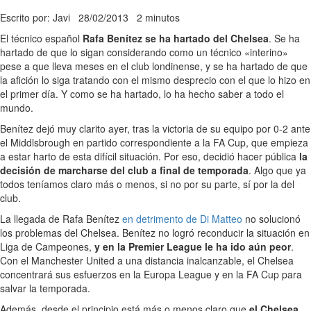
Escrito por: Javi
28/02/2013
2 minutos
El técnico español
Rafa Benítez se ha hartado del Chelsea
. Se ha
hartado de que lo sigan considerando como un técnico «interino»
pese a que lleva meses en el club londinense, y se ha hartado de que
la afición lo siga tratando con el mismo desprecio con el que lo hizo en
el primer día. Y como se ha hartado, lo ha hecho saber a todo el
mundo.
Benítez dejó muy clarito ayer, tras la victoria de su equipo por 0-2 ante
el Middlsbrough en partido correspondiente a la FA Cup, que empieza
a estar harto de esta difícil situación. Por eso, decidió hacer pública
la
decisión de marcharse del club a final de temporada
. Algo que ya
todos teníamos claro más o menos, si no por su parte, sí por la del
club.
La llegada de Rafa Benítez
en detrimento de Di Matteo
no solucionó
los problemas del Chelsea. Benítez no logró reconducir la situación en
Liga de Campeones,
y en la Premier League le ha ido aún peor
.
Con el Manchester United a una distancia inalcanzable, el Chelsea
concentrará sus esfuerzos en la Europa League y en la FA Cup para
salvar la temporada.
Además, desde el principio está más o menos claro que
el Chelsea