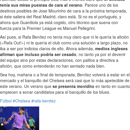
tenía sus miras puestas de cara al verano
. Parece uno de los
destinos posibles de Jose Mourinho de cara a la próxima temporada,
si éste saliera del Real Madrid, claro está. Si no es el portugués, y
ahora que Guardiola ya está cogido, otro técnico que suena con
fuerza para la Premier League es Manuel Pellegrini.
Así pues, si Rafa Benítez no tenía muy claro que ni le quería la afición
(«Rafa Out!») ni le quería el club como una solución a largo plazo, no
iba a ser por indicios claros de ello. Ahora además,
medios ingleses
afirman que incluso podría ser cesado
, no tanto ya por el devenir
del equipo sino por estas declaraciones, con palitos a directiva a
afición, que como entenderán no han sentado nada bien.
Sea hoy, mañana o a final de temporada, Benítez volverá a estar en el
mercado y el banquillo del Chelsea será casi que lo más apetecible de
este verano. Un verano que
se presenta movidito
en tanto en cuanto
empiecen a sonar candidatos para el banquillo de los blues.
Fútbol
#Chelsea
#rafa-benitez