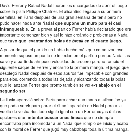
David Ferrer y Rafael Nadal fueron los encargados de abrir el fuego
sobre la pista Philippe Chatrier. El alicantino llegaba a su primera
semifinal en París después de una gran semana de tenis pero no
pudo hacer nada ante
Nadal que supone un muro para él casi
infranqueable
. En la previa al partido Ferrer había declarado que era
importante comenzar bien y así lo hizo creándole problemas a Nadal
que
tuvo que levantar dos bolas de
break
en el cuarto juego.
A pesar de que el partido no había hecho más que comenzar, ese
momento supuso un punto de inflexión en el partido porque Nadal las
salvó y a partir de ahí puso velocidad de crucero porque rompió el
siguiente saque de Ferrer y encarriló la primera manga. El juego que
desplegó Nadal después de esos apuros fue impecable con grandes
paralelos, corriendo a todas las dejada y alcanzando todas la bolas
que le lanzaba Ferrer que pronto también se vio
4-1 abajo en el
segundo set
.
La lluvia apareció sobre París para echar una mano al alicantino ya
que podía servir para parar el ritmo imparable de Nadal pero a la
vuelta de vestuarios todo siguió igual con un Ferrer cuyas únicas
opciones eran
intentar buscar unas líneas
que no siempre
encontraba para incomodar a un Nadal que rompió de inició y acabó
con la moral de Ferrer que jugó muy cabizbajo toda la última manga.