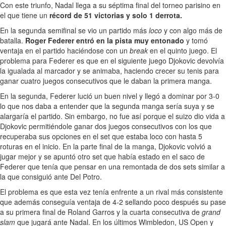
Con este triunfo, Nadal llega a su séptima final del torneo parisino en
el que tiene un
récord de 51 victorias y solo 1 derrota.
En la segunda semifinal se vio un partido más
loco
y con algo más de
batalla.
Roger Federer entró en la pista muy entonado
y tomó
ventaja en el partido haciéndose con un
break
en el quinto juego. El
problema para Federer es que en el siguiente juego Djokovic devolvía
la igualada al marcador y se animaba, haciendo crecer su tenis para
ganar cuatro juegos consecutivos que le daban la primera manga.
En la segunda, Federer lució un buen nivel y llegó a dominar por 3-0
lo que nos daba a entender que la segunda manga sería suya y se
alargaría el partido. Sin embargo, no fue así porque el suizo dio vida a
Djokovic permitiéndole ganar dos juegos consecutivos con los que
recuperaba sus opciones en el set que estaba loco con hasta 5
roturas en el inicio. En la parte final de la manga, Djokovic volvió a
jugar mejor y se apuntó otro set que había estado en el saco de
Federer que tenía que pensar en una remontada de dos sets similar a
la que consiguió ante Del Potro.
El problema es que esta vez tenía enfrente a un rival más consistente
que además conseguía ventaja de 4-2 sellando poco después su pase
a su primera final de Roland Garros y la cuarta consecutiva de
grand
slam
que jugará ante Nadal. En los últimos Wimbledon, US Open y