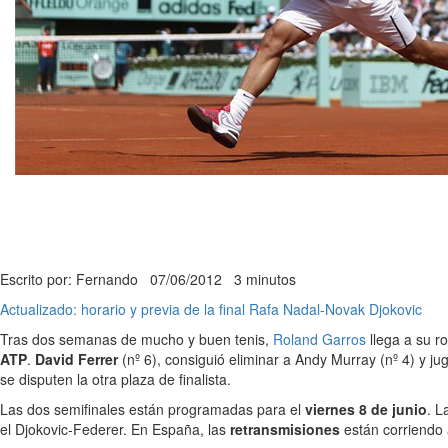
Escrito por: Fernando
07/06/2012
3 minutos
Actualizado: horario y previa de la final Rafa Nadal-Novak Djokovic
Tras dos semanas de mucho y buen tenis,
Roland Garros
llega a su 
ATP
.
David Ferrer
(nº 6), consiguió eliminar a Andy Murray (nº 4) y ju
se disputen la otra plaza de finalista.
Las dos semifinales están programadas para el
viernes 8 de junio
. L
el Djokovic-Federer. En España, las
retransmisiones
están corriendo a