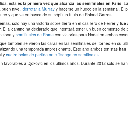
ida, esta es la
primera vez que alcanza las semifinales en París
. L
a buen nivel,
derrotar a Murray
y hacerse un hueco en la semifinal. El 
neo y que va en busca de su séptimo título de Roland Garros.
más, solo hay una victoria sobre tierra en el casillero de Ferrer y
fue 
. El alicantino ha declarado que intentará tener un buen comienzo de 
rcelona y
semifinales de Roma
con victorias para Nadal en ambos caso
que también se vieron las caras en las semifinales del torneo en su últim
a realizando una temporada impresionante. Este año ambos tenistas
han 
al y
cuatro bolas de partido ante Tsonga en semifinales
.
n favorables a Djokovic en los últimos años. Durante 2012 solo se han