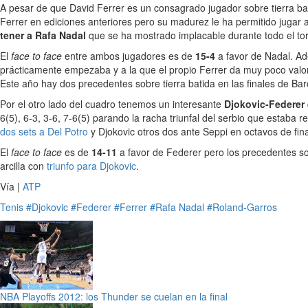
A pesar de que David Ferrer es un consagrado jugador sobre tierra bat
Ferrer en ediciones anteriores pero su madurez le ha permitido jugar 
tener a Rafa Nadal
que se ha mostrado implacable durante todo el tor
El
face to face
entre ambos jugadores es de
15-4
a favor de Nadal. Ade
prácticamente empezaba y a la que el propio Ferrer da muy poco valor
Este año hay dos precedentes sobre tierra batida en las finales de Ba
Por el otro lado del cuadro tenemos un interesante
Djokovic-Federer
6(5), 6-3, 3-6, 7-6(5) parando la racha triunfal del serbio que estab
dos sets a Del Potro
y Djokovic otros dos ante Seppi en octavos de fin
El
face to face
es de
14-11
a favor de Federer pero los precedentes so
arcilla con
triunfo para Djokovic
.
Vía |
ATP
Tenis
#Djokovic
#Federer
#Ferrer
#Rafa Nadal
#Roland-Garros
NBA Playoffs 2012: los Thunder se cuelan en la final