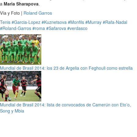
a
Maria Sharapova
.
Vía y Foto |
Roland Garros
Tenis
#Garcia-Lopez
#Kuznetsova
#Monfils
#Murray
#Rafa-Nadal
#Roland-Garros
#roma
#Safarova
#verdasco
Mundial de Brasil 2014: los 23 de Argelia con Feghouli como estrella
Mundial de Brasil 2014: lista de convocados de Camerún con Eto’o,
Song y Mbia