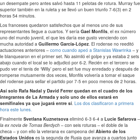
un desempate pero antes salvó hasta 11 pelotas de rotura. Murray fue
superior también en la ruleta y se llevó un buen triunfo 7-6(3) en 2
horas 54 minutos.
Los franceses quedaron satisfechos que al menos uno de sus
representantes llegue a cuartos. Y sería
Gael Monfils
, el ex número
uno del mundo juvenil, el que les daría ese gusto venciendo con
mucha autoridad a
Guillermo García-López
. El rodense no reeditó
actuaciones anteriores –
como cuando apeó a Stanislas Wawrinka
– y
le blanquearon en el primer set. No asimiló el golpe y ya estaba 2 sets
abajo cuando el local se lo adjudicó por 6-2. Recién en el tercero se
pudo ver el tenis de ‘Willy’ pero el set fue muy enredado y después de
romperse mutuamente dos veces, Monfils volvería a tomar el saque
del rodense para sellar el partido por 7-5 en poco menos de 2 horas.
Así solo Rafa Nadal y David Ferrer quedan en el cuadro de los
integrantes de La Armada y solo uno de ellos estará en
semifinales ya que jugará entre sí
.
Los dos clasificaron a primera
hora este lunes.
Finalmente
Svetlana Kuznetsova
eliminó 6-3 6-4 a
Lucie Safarova
–
la ex novia de Tomas Berdych
– con seis roturas – el doble de la
checa – y con ello la veterana ex campeona del
Abierto de los
Estados Unidos
es la segunda de Rusia que avanza a cuartos junto