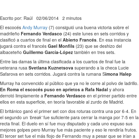
Escrito por: Raúl
02/06/2014
2 minutos
El escocés
Andy Murray
(7) consiguió una buena victoria sobre el
madrileño
Fernando Verdasco
(24) este lunes en sets corridos y
clasificó a cuartos de final en el
Abierto Francés
. En esa instancia
jugará contra el francés
Gael Monfils
(23) que se deshizo del
albaceteño
Guillermo García-López
también en tres sets.
Entre las damas la última clasificada a los cuartos de final fue la
veterana rusa
Svetlana Kuznetsova
superando a la checa Lucie
Safarova en sets corridos. Jugará contra la rumana S
imona Halep
Murray ha convencido al público que ya no le corre al polvo de ladrillo.
En Roma el escocés puso en aprietos a Rafa Nadal
y ahora
derrotó limpiamente a
Fernando Verdasco
en el primer partido entre
ellos en esta superficie, en teoría favorable al zurdo de Madrid.
El británico ganó el primer set con dos roturas contra una por 6-4. En
el segundo un
‘break’
fue suficiente para cerrar la manga por 7-5 en la
recta final. El duelo en sí fue muy disputado y cada uno expuso sus
mejores golpes pero Murray fue más paciente y eso le rendiría frutos.
El tercer set fue el más flojo de Fernando muy a pesar que se irían a