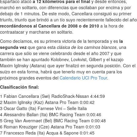
Espartaco atacó
a 12 kilómetros para el final
y desde entonces,
marchó en solitario, con diferencias que oscilaban por encima y por
debajo de 1 minutos. De este modo, Cancellara consiguió su primer
triunfo, triunfo que brindó a un tío suyo recientemente fallecido del año
recordándonos al Cancellara de 2008 o de 2010
a la hora de
contraatacar y marcharse en solitario.
Como decíamos, es su primera victoria de la temporada y es
la
segunda vez
que gana esta
clásica de los caminos blancos
, una
carrera que sólo se viene celebrando desde el año 2007 y que
también se han apuntado Kolobnev, Lovkvist, Gilbert y el kazajo
Maxim Iglinsky (Astana) que ayer finalizó en segunda posición. Con el
suizo en esta forma, habrá que tenerlo muy en cuenta para los
próximos grandes eventos del
Calendario UCI Pro Tour
.
Clasificación final:
1 Fabian Cancellara (Swi) RadioShack-Nissan 4:44:59
2 Maxim Iglinsky (Kaz) Astana Pro Team 0:00:42
3 Oscar Gatto (Ita) Farnese Vini – Selle Italia
4 Alessandro Ballan (Ita) BMC Racing Team 0:00:46
5 Greg Van Avermaet (Bel) BMC Racing Team 0:00:48
6 Roman Kreuziger (Cze) Astana Pro Team 0:01:03
7 Francesco Reda (Ita) Acqua & Sapone 0:01:45