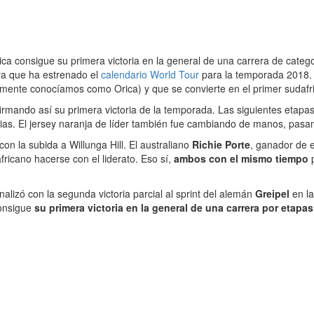
ca consigue su primera victoria en la general de una carrera de categ
ra que ha estrenado el
calendario World Tour
para la temporada 2018. Y
mente conocíamos como Orica) y que se convierte en el primer sudafric
firmando así su primera victoria de la temporada. Las siguientes etapas
rias. El jersey naranja de líder también fue cambiando de manos, pas
con la subida a Willunga Hill. El australiano
Richie Porte
, ganador de 
ricano hacerse con el liderato. Eso sí,
ambos con el mismo tiempo
alizó con la segunda victoria parcial al sprint del alemán
Greipel
en l
consigue
su primera victoria en la general de una carrera por etapa