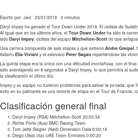
Escrito por: Javi
23/01/2018
2 minutos
Daryl Impey ha ganado el Tour Down Under 2018. El ciclista de Sudáfri
Al igual que en los últimos años, el
Tour Down Under
ha sido la carre
sido
Daryl Impey
, ciclista del equipo
Mitchelton-Scott
(lo que antigua
Una carrera compuesta de seis etapas y que estrenó
Andre Greipel
, 
italiano
Elia Viviani
y el eslovaco
Peter Sagan
repartiéndose las victo
La quinta etapa era la única con una dificultad montañosa, con el final 
sólo aventajando en 8 segundos a Daryl Impey, lo que permitía al sudaf
la clasificación el último día.
Impey y su equipo no tuvieron problemas para salvar la jornada, que fin
éxito en su palmarés es una victoria de etapa en el Tour de Francia, 
Clasificación general final
Daryl Impey (RSA) Mitchelton-Scott 20:03:34
Richie Porte (Aus) BMC Racing Team
Tom Jelte Slagter (Ned) Dimension Data 0:00:16
Diego Ulissi (Ita) UAE Team Emirates 0:00:20