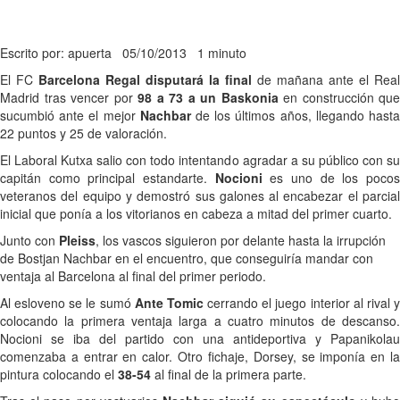
Escrito por: apuerta
05/10/2013
1 minuto
El FC
Barcelona Regal disputará la final
de mañana ante el Real
Madrid tras vencer por
98 a 73 a un Baskonia
en construcción que
sucumbió ante el mejor
Nachbar
de los últimos años, llegando hast
22 puntos y 25 de valoración.
El Laboral Kutxa salio con todo intentando agradar a su público con su
capitán como principal estandarte.
Nocioni
es uno de los poco
veteranos del equipo y demostró sus galones al encabezar el parcial
inicial que ponía a los vitorianos en cabeza a mitad del primer cuarto.
Junto con
Pleiss
, los vascos siguieron por delante hasta la irrupción
de Bostjan Nachbar en el encuentro, que conseguiría mandar con
ventaja al Barcelona al final del primer periodo.
Al esloveno se le sumó
Ante Tomic
cerrando el juego interior al rival 
colocando la primera ventaja larga a cuatro minutos de descanso.
Nocioni se iba del partido con una antideportiva y Papanikolau
comenzaba a entrar en calor. Otro fichaje, Dorsey, se imponía en la
pintura colocando el
38-54
al final de la primera parte.