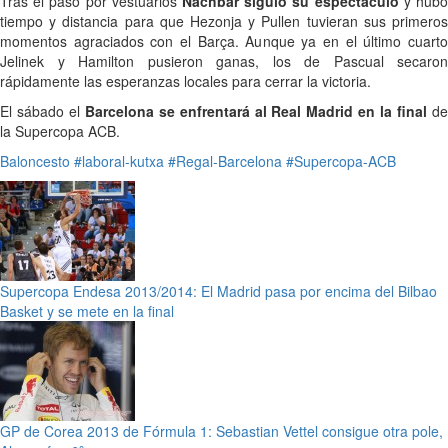
Tras el paso por vestuarios
Nachbar siguió su espectáculo
y hub
tiempo y distancia para que Hezonja y Pullen tuvieran sus primeros
momentos agraciados con el Barça. Aunque ya en el último cuarto
Jelinek y Hamilton pusieron ganas, los de Pascual secaron
rápidamente las esperanzas locales para cerrar la victoria.
El sábado el
Barcelona se enfrentará al Real Madrid en la final
d
la Supercopa ACB.
Baloncesto
#laboral-kutxa
#Regal-Barcelona
#Supercopa-ACB
Supercopa Endesa 2013/2014: El Madrid pasa por encima del Bilbao
Basket y se mete en la final
GP de Corea 2013 de Fórmula 1: Sebastian Vettel consigue otra pole,