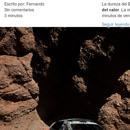
Escrito por: Fernando
La dureza del
Sin comentarios
del calor
. La 
3 minutos
minutos de ven
Seguir leyendo