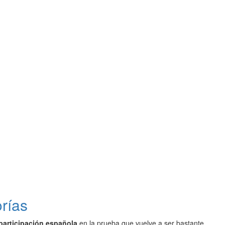
orías
participación española
en la prueba que vuelve a ser bastante