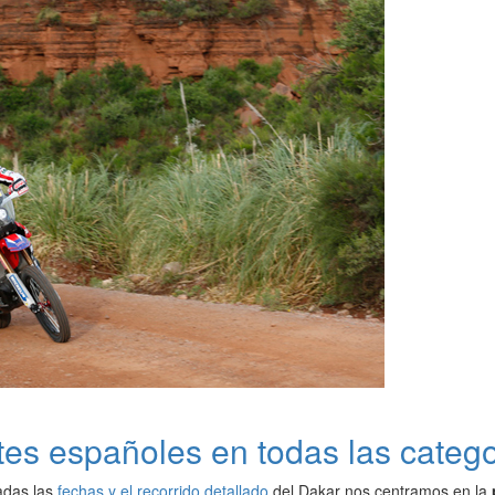
ntes españoles en todas las categ
adas las
fechas y el recorrido detallado
del Dakar nos centramos en la