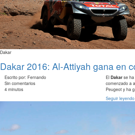
Dakar
Dakar 2016: Al-Attiyah gana en c
Escrito por: Fernando
El
Dakar
se ha 
Sin comentarios
comenzado a abr
4 minutos
Peugeot y ha 
Seguir leyendo