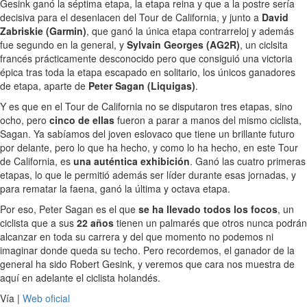
Gesink ganó la séptima etapa, la etapa reina y que a la postre sería
decisiva para el desenlacen del Tour de California, y junto a
David
Zabriskie (Garmin)
, que ganó la única etapa contrarreloj y además
fue segundo en la general, y
Sylvain Georges (AG2R)
, un ciclsita
francés prácticamente desconocido pero que consiguió una victoria
épica tras toda la etapa escapado en solitario, los únicos ganadores
de etapa, aparte de
Peter Sagan (Liquigas)
.
Y es que en el Tour de California no se disputaron tres etapas, sino
ocho, pero
cinco de ellas
fueron a parar a manos del mismo ciclista,
Sagan. Ya sabíamos del joven eslovaco que tiene un brillante futuro
por delante, pero lo que ha hecho, y como lo ha hecho, en este Tour
de California, es
una auténtica exhibición
. Ganó las cuatro primeras
etapas, lo que le permitió además ser líder durante esas jornadas, y
para rematar la faena, ganó la última y octava etapa.
Por eso, Peter Sagan es el que
se ha llevado todos los focos
, un
ciclista que a sus
22 años
tienen un palmarés que otros nunca podrán
alcanzar en toda su carrera y del que momento no podemos ni
imaginar donde queda su techo. Pero recordemos, el ganador de la
general ha sido Robert Gesink, y veremos que cara nos muestra de
aquí en adelante el ciclista holandés.
Vía |
Web oficial