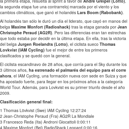
la primera etapa, resuelta al sprint a favor de
Andre Greipel (Lotto)
,
la segunda etapa fue una contrarreloj marcada por el viento y los
cambios climáticos, que ganó el holandés
Lars Boom (Rabobank)
.
Al holandés tan sólo le duró un día el liderato, que cayó en manos del
belga
Maxime Monfort (Radioshack)
tras la etapa ganada por
Jean
Christophe Peraud (AG2R)
. Pero las diferencias eran tan estrechas
que todo estaba por decidir en la última etapa. En ella, tras la victoria
del belga
Jurgen Roelandts (Lotto)
, el ciclista sueco
Thomas
Lovkvist (IAM Cycling)
fue el mejor de entre los primeros
clasificados y se quedó con la general.
El ciclista escandinavo de 28 años, que corría para el Sky durante los
3 últimos años,
ha estrenado el palmarés del equipo para el corre
ahora
, el IAM Cycling, una formación nueva con sede en Suiza y que
ha apostado fuerte, para llegar en los próximos años a la categoría
World Tour. Además, para Lovkvist es su primer triunfo desde el año
2009.
Clasificación general final:
1 Thomas Lövkvist (Swe) IAM Cycling 12:27:24
2 Jean-Christophe Peraud (Fra) AG2R La Mondiale
3 Francesco Reda (Ita) Androni Giocattoli 0:00:11
4 Maxime Monfort (Bel) RadioShack Leopard 0:00:16