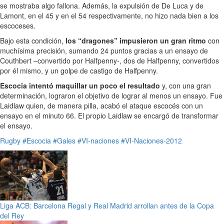
se mostraba algo fallona. Además, la expulsión de De Luca y de
Lamont, en el 45 y en el 54 respectivamente, no hizo nada bien a los
escoceses.
Bajo esta condición,
los “dragones” impusieron un gran ritmo
con
muchísima precisión, sumando 24 puntos gracias a un ensayo de
Couthbert –convertido por Halfpenny-, dos de Halfpenny, convertidos
por él mismo, y un golpe de castigo de Halfpenny.
Escocia intentó maquillar un poco el resultado
y, con una gran
determinación, lograron el objetivo de lograr al menos un ensayo. Fue
Laidlaw quien, de manera pilla, acabó el ataque escocés con un
ensayo en el minuto 66. El propio Laidlaw se encargó de transformar
el ensayo.
Rugby
#Escocia
#Gales
#VI-naciones
#VI-Naciones-2012
Liga ACB: Barcelona Regal y Real Madrid arrollan antes de la Copa
del Rey