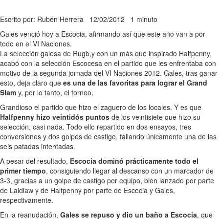
Escrito por: Rubén Herrera
12/02/2012
1 minuto
Gales venció hoy a Escocia, afirmando así que este año van a por
todo en el VI Naciones.
La selección galesa de Rugb,y con un más que inspirado Halfpenny,
acabó con la selección Escocesa en el partido que les enfrentaba con
motivo de la segunda jornada del VI Naciones 2012. Gales, tras ganar
esto, deja claro que
es una de las favoritas para lograr el Grand
Slam
y, por lo tanto, el torneo.
Grandioso el partido que hizo el zaguero de los locales. Y es que
Halfpenny hizo veintidós puntos
de los veintisiete que hizo su
selección, casi nada. Todo ello repartido en dos ensayos, tres
conversiones y dos golpes de castigo, fallando únicamente una de las
seis patadas intentadas.
A pesar del resultado,
Escocia dominó prácticamente todo el
primer tiempo
, consiguiendo llegar al descanso con un marcador de
3-3, gracias a un golpe de castigo por equipo, bien lanzado por parte
de Laidlaw y de Halfpenny por parte de Escocia y Gales,
respectivamente.
En la reanudación,
Gales se repuso y dio un baño a Escocia
, que