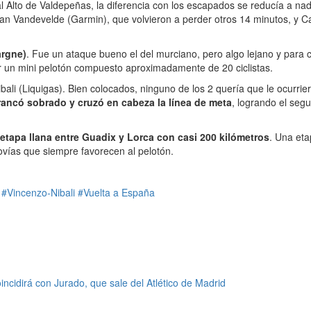
 al Alto de Valdepeñas, la diferencia con los escapados se reducía a n
 Vandevelde (Garmin), que volvieron a perder otros 14 minutos, y Car
argne)
. Fue un ataque bueno el del murciano, pero algo lejano y para 
por un mini pelotón compuesto aproximadamente de 20 ciclistas.
i (Liquigas). Bien colocados, ninguno de los 2 quería que le ocurrier
rancó sobrado y cruzó en cabeza la línea de meta
, logrando el segu
etapa llana entre Guadix y Lorca con casi 200 kilómetros
. Una eta
tovías que siempre favorecen al pelotón.
#Vincenzo-Nibali
#Vuelta a España
ncidirá con Jurado, que sale del Atlético de Madrid