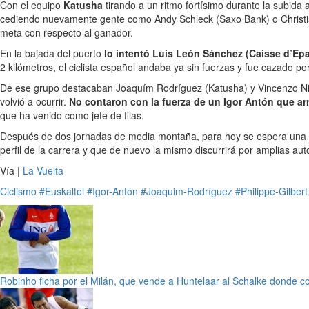
Con el equipo
Katusha
tirando a un ritmo fortísimo durante la subida
cediendo nuevamente gente como Andy Schleck (Saxo Bank) o Christian
meta con respecto al ganador.
En la bajada del puerto
lo intentó Luis León Sánchez (Caisse d’Ep
2 kilómetros, el ciclista español andaba ya sin fuerzas y fue cazado 
De ese grupo destacaban Joaquím Rodríguez (Katusha) y Vincenzo Nibal
volvió a ocurrir.
No contaron con la fuerza de un Igor Antón que ar
que ha venido como jefe de filas.
Después de dos jornadas de media montaña, para hoy se espera una
perfil de la carrera y que de nuevo la mismo discurrirá por amplias au
Vía |
La Vuelta
Ciclismo
#Euskaltel
#Igor-Antón
#Joaquim-Rodríguez
#Philippe-Gilbert
Robinho ficha por el Milán, que vende a Huntelaar al Schalke donde coi