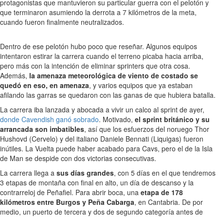
protagonistas que mantuvieron su particular guerra con el pelotón y
que terminaron asumiendo la derrota a 7 kilómetros de la meta,
cuando fueron finalmente neutralizados.
Dentro de ese pelotón hubo poco que reseñar. Algunos equipos
intentaron estirar la carrera cuando el terreno picaba hacia arriba,
pero más con la intención de eliminar sprinters que otra cosa.
Además,
la amenaza meteorológica de viento de costado se
quedó en eso, en amenaza
, y varios equipos que ya estaban
afilando las garras se quedaron con las ganas de que hubiera batalla.
La carrera iba lanzada y abocada a vivir un calco al sprint de ayer,
donde Cavendish ganó sobrado
. Motivado,
el sprint británico y su
arrancada son imbatibles
, así que los esfuerzos del noruego Thor
Hushovd (Cervelo) y del italiano Daniele Bennati (Liquigas) fueron
inútiles. La Vuelta puede haber acabado para Cavs, pero el de la Isla
de Man se despide con dos victorias consecutivas.
La carrera llega a
sus días grandes
, con 5 días en el que tendremos
3 etapas de montaña con final en alto, un día de descanso y la
contrarreloj de Peñafiel. Para abrir boca, una
etapa de 178
kilómetros entre Burgos y Peña Cabarga
, en Cantabria. De por
medio, un puerto de tercera y dos de segundo categoría antes de