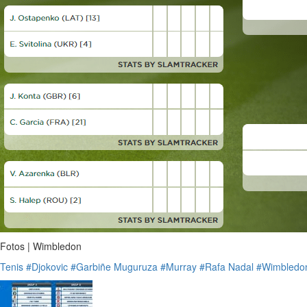
Fotos | Wimbledon
Tenis
#Djokovic
#Garbiñe Muguruza
#Murray
#Rafa Nadal
#Wimbledo