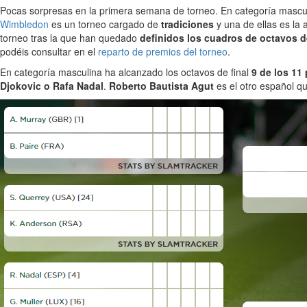
Pocas sorpresas en la primera semana de torneo. En categoría mascul
Wimbledon
es un torneo cargado de
tradiciones
y una de ellas es la
torneo tras la que han quedado
definidos los cuadros de octavos de
podéis consultar en el
reparto de premios del torneo
.
En categoría masculina ha alcanzado los octavos de final
9 de los 11
Djokovic o Rafa Nadal
.
Roberto Bautista Agut
es el otro español q