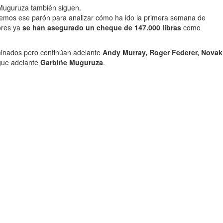
 Muguruza también siguen.
aremos ese parón para analizar cómo ha ido la primera semana de
ores ya
se han asegurado un cheque de 147.000 libras
como
iminados pero continúan adelante
Andy Murray, Roger Federer, Novak
igue adelante
Garbiñe Muguruza
.