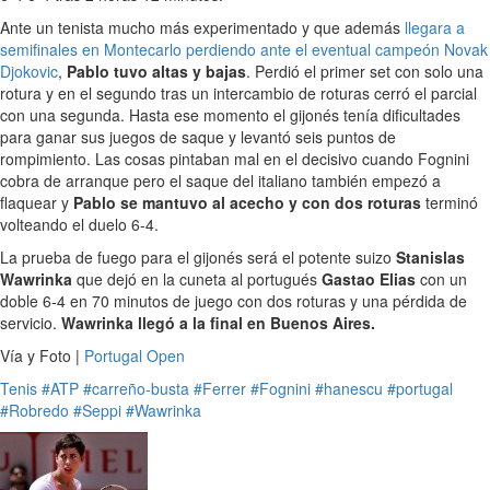
Ante un tenista mucho más experimentado y que además
llegara a
semifinales en Montecarlo perdiendo ante el eventual campeón Novak
Djokovic
,
Pablo tuvo altas y bajas
. Perdió el primer set con solo una
rotura y en el segundo tras un intercambio de roturas cerró el parcial
con una segunda. Hasta ese momento el gijonés tenía dificultades
para ganar sus juegos de saque y levantó seis puntos de
rompimiento. Las cosas pintaban mal en el decisivo cuando Fognini
cobra de arranque pero el saque del italiano también empezó a
flaquear y
Pablo se mantuvo al acecho y con dos roturas
terminó
volteando el duelo 6-4.
La prueba de fuego para el gijonés será el potente suizo
Stanislas
Wawrinka
que dejó en la cuneta al portugués
Gastao Elias
con un
doble 6-4 en 70 minutos de juego con dos roturas y una pérdida de
servicio.
Wawrinka llegó a la final en Buenos Aires.
Vía y Foto |
Portugal Open
Tenis
#ATP
#carreño-busta
#Ferrer
#Fognini
#hanescu
#portugal
#Robredo
#Seppi
#Wawrinka