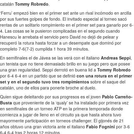
catalán
Tommy Robredo
.
‘Ferru’ empezó bien en el primer set ante un rival incómodo en arcilla
por sus fuertes golpes de fondo. El invitado especial al torneo sacó
rentas de un solitario rompimiento en el primer set para ganarlo por 6-
4. Las cosas se le pusieron complicadas en el segundo cuando
Hanescu le arrebata el servicio pero David no dejó de pelear y
recuperó la rotura hasta forzar a un desempate que dominó por
completo 7-6(7-2) cumplida 1 hora 39 minutos.
En semifinales el de Jávea se las verá con el italiano
Andreas Seppi
,
un tenista que no tiene demasiado brillo en su juego pero que posee
una gran regularidad. Seppi derrotó en buena lid a
Tommy Robredo
por 6-4 6-4 en un partido que se definió
con una rotura en el primer
set y en el segundo tuvo tres rompimientos
sobre el saque del
catalán, uno de ellos para ponerle broche al duelo.
Quien sigue deleitando por sus progresos es el joven
Pablo Carreño-
Busta
que proveniente de la ‘qualy’ se ha instalado por primera vez
en semifinales de un torneo ATP en la primera temporada donde
comienza a jugar de lleno en el circuito ya que hasta ahora tuvo
mayormente participación en torneos challenger. El gijonés de 21
años obtuvo una gran victoria ante el italiano
Fabio Fognini
por 3-6
6-4 6-4 tras 2 horas 12 minutos.