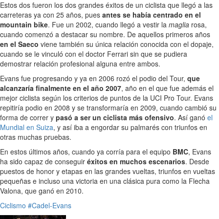
Estos dos fueron los dos grandes éxitos de un ciclista que llegó a las
carreteras ya con 25 años, pues
antes se había centrado en el
mountain bike
. Fue un 2002, cuando llegó a vestir la
maglia
rosa,
cuando comenzó a destacar su nombre. De aquellos primeros años
en el Saeco
viene también su única relación conocida con el dopaje,
cuando se le vinculó con el doctor Ferrari sin que se pudiera
demostrar relación profesional alguna entre ambos.
Evans fue progresando y ya en 2006 rozó el podio del Tour,
que
alcanzaría finalmente en el año 2007
, año en el que fue además el
mejor ciclista según los criterios de puntos de la UCI Pro Tour. Evans
repitiría podio en 2008 y se transformaría en 2009, cuando cambió su
forma de correr y
pasó a ser un ciclista más ofensivo
. Así ganó
el
Mundial en Suiza
, y así iba a engordar su palmarés con triunfos en
otras muchas pruebas.
En estos últimos años, cuando ya corría para el equipo
BMC
, Evans
ha sido capaz de conseguir
éxitos en muchos escenarios
. Desde
puestos de honor y etapas en las grandes vueltas, triunfos en vueltas
pequeñas e incluso una victoria en una clásica pura como la Flecha
Valona, que ganó en 2010.
Ciclismo
#Cadel-Evans