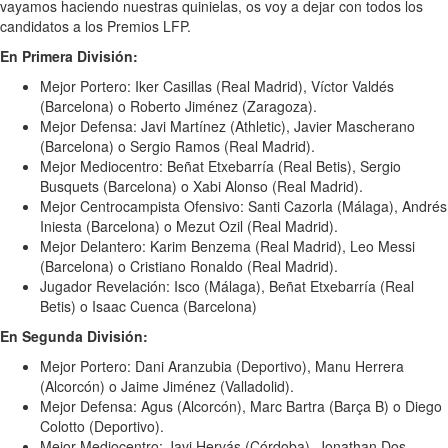
vayamos haciendo nuestras quinielas, os voy a dejar con todos los
candidatos a los Premios LFP.
En Primera División:
Mejor Portero: Iker Casillas (Real Madrid), Víctor Valdés
(Barcelona) o Roberto Jiménez (Zaragoza).
Mejor Defensa: Javi Martínez (Athletic), Javier Mascherano
(Barcelona) o Sergio Ramos (Real Madrid).
Mejor Mediocentro: Beñat Etxebarría (Real Betis), Sergio
Busquets (Barcelona) o Xabi Alonso (Real Madrid).
Mejor Centrocampista Ofensivo: Santi Cazorla (Málaga), Andrés
Iniesta (Barcelona) o Mezut Ozil (Real Madrid).
Mejor Delantero: Karim Benzema (Real Madrid), Leo Messi
(Barcelona) o Cristiano Ronaldo (Real Madrid).
Jugador Revelación: Isco (Málaga), Beñat Etxebarría (Real
Betis) o Isaac Cuenca (Barcelona)
En Segunda División:
Mejor Portero: Dani Aranzubia (Deportivo), Manu Herrera
(Alcorcón) o Jaime Jiménez (Valladolid).
Mejor Defensa: Agus (Alcorcón), Marc Bartra (Barça B) o Diego
Colotto (Deportivo).
Mejor Mediocentro: Javi Hervás (Córdoba), Jonathan Dos