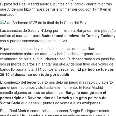
El pivot del Real Madrid anotó 8 puntos en el primer cuarto mientras
que Anderson hizo 11 para cerrar el primer periodo con 17-19 en el
marcador.
Las canastas de Sada y N’dong permitieron al Barça dar otro pequeño
estirón al marcador pero
Suárez tomó el relevo de Tomic y Tucker
y
con 5 puntos consecutivos puso el 23-23.
El partido estaba cada vez más intenso, las defensas iban
imponiéndose sobre los ataques y había lucha por ganar cada
centímetro de pista al rival. Navarro seguía desacertado y es pasó los
dos primeros cuartos sin anotar así que Anderson tuvo que volver del
banquillo para anotar (14 puntos al descanso).
El partido se fue con
30-30 al descanso con todo por decidir
.
El comienzo del tercer cuarto nos dejó un juego más rápido y abierto
que el que habíamos visto hasta ese momento. El Real Madrid
cometió algunos errores en ataque y
el Barça lo castigó con el
primer triple de Navarro, dos de Lorbek y un gran palmeo de
Víctor Sada
que daban 7 puntos de ventaja a los azulgranas.
En el Real Madrid comenzaba a aparecer Sergio Rodríguez mientras
que
Sergio Llull estaba sin suerte
y no sólo no anotaba sino que