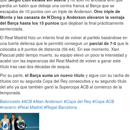
perdía un balón que debaja una contra franca al Barça que se
escapaba de 10 puntos con un triple de Anderson.
Otro triple de
Morris y las canasta de N’Dong y Anderson elevaron la ventaja
del Barça hasta los 15 puntos
que dejaban la final prácticamente
sentenciada.
El Real Madrid hizo un intento final de volver al partido basándose en
una fuerte defensa que le permitió conseguir un
parcial de 7-0
que le
colocaba a 8 puntos de distancia (56-64). En ese momento, Xavi
Pascual pidió tiempo muerto, su equipo elevó un poco la intensidad y
acabó con las esperanzas del Real Madrid de volver a ganar este
título tras casi dos décadas de sequia.
Por su parte,
el Barça suma un nuevo título
y sigue con su racha de
títulos con su segunda Copa del Rey consecutiva y su segundo título
del año ya que también ganó la Supercopa ACB al comienzo de la
temporada.
Baloncesto
#ACB
#Alan-Anderson
#Copa del Rey
#Copa-ACB
#navarro
#Real-Madrid
#Regal-Barcelona