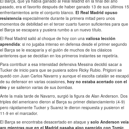
El Barça, que ya había ganado al Real Madrid en la final del año
pasado, era el favorito después de haber ganado 13 de sus últimos 15
enfrentamientos ante el conjunto blanco.
El Real Madrid opuso
resistencia
especialmente durante la primera mitad pero unos
momentos de debilidad en el tercer cuarto fueron suficientes para que
el Barça se escapara y pusiera rumbo a un nuevo título.
El Real Madrid salió al choque de hoy con una
valiosa lección
aprendida
: si no jugaba intenso en defensa desde el primer segundo
el Barça se le escaparía y el guión de muchos de los clásicos
anteriores que se decidían en los primeros instantes se repetiría.
Para contribuir a esa intensidad defensiva Messina decidió sacar a
Tucker de inicio para que se pusiera sobre Ricky Rubio. Prigioni se
quedó con Juan Carlos Navarro y aunque el escolta catalán se escapó
de su defensor en varias ocasiones,
hoy no estaba acertado con el
tiro
y se salieron varias de sus
bombas
.
Ante la mala tarde de Navarro, surgió la figura de Alan Anderson. Dos
triples del americano dieron al Barça su primer distanciamiento (4-9)
pero rápidamente Tucker y Suarez le dieron respuesta y pusieron el
11-9 en el marcador.
El Barça se encontraba desacertado en ataque y
solo Anderson veía
aro mientras que en el Madrid pasaba algo parecido con Tomic
.