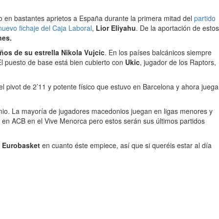
o en bastantes aprietos a España durante la primera mitad del
partido
nuevo fichaje del Caja Laboral
,
Lior Eliyahu
. De la aportación de estos
nes.
ños de su estrella Nikola Vujcic
. En los países balcánicos siempre
l puesto de base está bien cubierto con
Ukic
, jugador de los Raptors,
 el pivot de 2’11 y potente físico que estuvo en Barcelona y ahora juega
emio. La mayoría de jugadores macedonios juegan en ligas menores y
 en ACB en el Vive Menorca pero estos serán sus últimos partidos
l Eurobasket
en cuanto éste empiece, así que si queréis estar al día