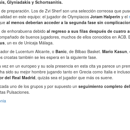
s, Glyniadakis y Schortsanitis.
 de preparación. Los de Zvi Sherf son una selección correosa que pus
calidad en este equipo: el jugador de Olympiacos
Jotam Halperin
y el
 que
al menos deberían acceder a la segunda fase sin complicacio
tá de enhorabuena debido
al regreso a sus filas después de cuatro a
 acompañado de buenos jugadores, muchos de ellos conocidos en ACB. E
Kus
, un ex de Unicaja Málaga.
ugador de Lucentum Alicante, o
Banic
, de Bilbao Basket.
Mario Kasun
,
los croatas también se les espera en la siguiente fase.
 vez en un europeo y su sola presencia en esta cita ya parece un pr
ha sido su mejor hombre jugando tanto en Grecia como Italia e incluso
or del Real Madrid
, quizás sea el jugador que más os suene.
e cada uno de los grupos y por supuesto un
seguimiento completo de
tas Pulsaciones.
nia