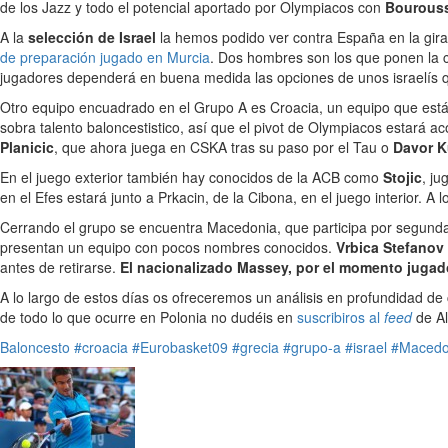
de los Jazz y todo el potencial aportado por Olympiacos con
Bouroussi
A la
selección de Israel
la hemos podido ver contra España en la gira
de preparación jugado en Murcia
. Dos hombres son los que ponen la 
jugadores dependerá en buena medida las opciones de unos israelís
Otro equipo encuadrado en el Grupo A es Croacia, un equipo que es
sobra talento baloncestistico, así que el pivot de Olympiacos estará
Planicic
, que ahora juega en CSKA tras su paso por el Tau o
Davor 
En el juego exterior también hay conocidos de la ACB como
Stojic
, j
en el Efes estará junto a Prkacin, de la Cibona, en el juego interior. A 
Cerrando el grupo se encuentra Macedonia, que participa por segunda
presentan un equipo con pocos nombres conocidos.
Vrbica Stefanov
antes de retirarse.
El nacionalizado Massey, por el momento jugad
A lo largo de estos días os ofreceremos un análisis en profundidad d
de todo lo que ocurre en Polonia no dudéis en
suscribiros al
feed
de Al
Baloncesto
#croacia
#Eurobasket09
#grecia
#grupo-a
#israel
#Macedo