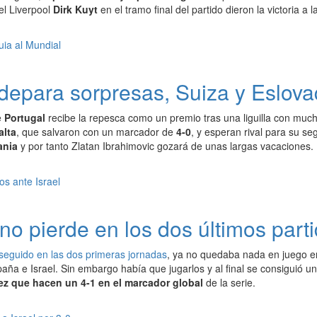
el Liverpool
Dirk Kuyt
en el tramo final del partido dieron la victoria a 
depara sorpresas, Suiza y Eslova
e
Portugal
recibe la repesca como un premio tras una liguilla con muc
alta
, que salvaron con un marcador de
4-0
, y esperan rival para su s
ania
y por tanto Zlatan Ibrahimovic gozará de unas largas vacaciones.
no pierde en los dos últimos parti
nseguido en las dos primeras jornadas
, ya no quedaba nada en juego en
aña e Israel. Sin embargo había que jugarlos y al final se consiguió u
ez que hacen un 4-1 en el marcador global
de la serie.