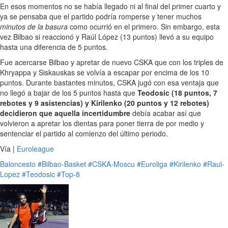
En esos momentos no se había llegado ni al final del primer cuarto y
ya se pensaba que el partido podría romperse y tener muchos
minutos de la basura
como ocurrió en el primero. Sin embargo, esta
vez Bilbao si reaccionó y Raúl López (13 puntos) llevó a su equipo
hasta una diferencia de 5 puntos.
Fue acercarse Bilbao y apretar de nuevo CSKA que con los triples de
Khryappa y Siskauskas se volvía a escapar por encima de los 10
puntos. Durante bastantes minutos, CSKA jugó con esa ventaja que
no llegó a bajar de los 5 puntos hasta que
Teodosic (18 puntos, 7
rebotes y 9 asistencias) y Kirilenko (20 puntos y 12 rebotes)
decidieron que aquella incertidumbre
debía acabar así que
volvieron a apretar los dientas para poner tierra de por medio y
sentenciar el partido al comienzo del último periodo.
Vía |
Euroleague
Baloncesto
#Bilbao-Basket
#CSKA-Moscu
#Euroliga
#Kirilenko
#Raul-
Lopez
#Teodosic
#Top-8