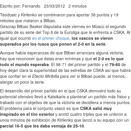
Escrito por: Fernando
23/03/2012
2 minutos
Teodosic y Kirilenko se combinaron para aportar 38 puntos y 19
rebotes que mataron a Bilbao.
Gescrap Bilbao Basket disputaba este viernes en Moscú el segundo
partido de su serie del Top 8 de la Euroliga que le enfrenta a CSKA. Al
igual que ocurrió
en el primer choque
,
los vascos se vieron
superados por los rusos que ponen el 2-0 en la serie
.
Aunque había esperanzas de que Bilbao arrancara alguna victoria,
hay que reconocer que éstas eran mínimas y que
el 2-0 es lo que
todo el mundo esperaba
. El 98-71 del primer partido y el
79-60
de
hoy dejan clara la superioridad de las estrellas de CSKA así que habrá
que confiar en el
Efecto Miribilla
para ver si Bilbao puede, al menos,
alargar un poco la serie.
El desarrollo del primer partido en el que CSKA demostró todo su
potencial ofensivo llevó a Katsikaris a planterar un partido más físico y
trabado con el objetivo de que la victoria se decidiera a menos puntos.
El problema para el conjunto vasco es que
CSKA salió muy
inspirado en el tiro exterior
y anotó cuatro triples que se unieron a
unos minutos de exhibición de Kirilenko que lanzó a su equipo con un
parcial 16-5 que les daba ventaja de 25-10
.