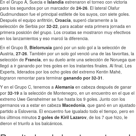
En el Grupo A, Suecia e
Islandia
estrenaron el torneo con victoria
para los segundos por un marcador de
24-26
. El lateral Olafur
Gudmundsson fue el principal estilete de los suyos, con siete goles.
Después el equipo anfitrión,
Croacia
, superó claramente a la
selección de Serbia por
32-22
, para acabar esta primera jornada en
primera posición del grupo. Los croatas se mostraron muy efectivos
en los lanzamientos y eso marcó la diferencia.
En el Grupo B,
Bielorrusia
ganó por un solo gol a la selección de
Austria,
27-26
. También por un solo gol venció una de las favoritas, la
selección de
Francia
, en su duelo ante una selección de Noruega que
llegó a ir ganando por tres goles en los instantes finales. Al final, Les
Experts, liderados por los ocho goles del extremo Kentin Mahé,
lograron remontar para terminar
ganando por 32-31
.
Y en el Grupo C, tenemos a
Alemania
en cabeza después de ganar
por
32-19
a la selección de Montenegro, en un encuentro en el que el
extremo Uwe Gensheimer se fue hasta los 9 goles. Junto con los
germanos va a estar en cabeza
Macedonia
, que ganó en un ajustado
partido a Eslovenia. El encuentro fue igualado todo el tiempo, pero en
los últimos minutos
2 goles de Kiril Lazarov
, de los 7 que hizo, le
dieron el triunfo a los balcánicos.