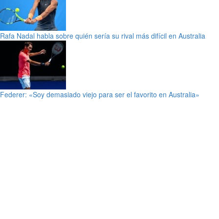
Rafa Nadal habla sobre quién sería su rival más difícil en Australia
Federer: «Soy demasiado viejo para ser el favorito en Australia»