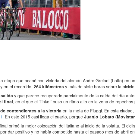
sexta etapa que acabó con victoria del alemán Andre Greipel (Lotto) en u
y en el recorrido,
264 kilómetros
y más de siete horas sobre la bicicle
salida
y que parece recuperado parcialmente de la caída del día anter
l final
, en el que el Tinkoff puso un ritmo alto en la zona de repechos p
de contendientes a la victoria
en la meta de Fiuggi. En esta ciudad,
11
. En este 2015 casi llega el cuarto, porque
Juanjo Lobato (Movistar)
 final primó la mejor colocación del italiano al inicio de la volatta. El 
por dar positivo y no había competido hasta el pasado mes de abril en l