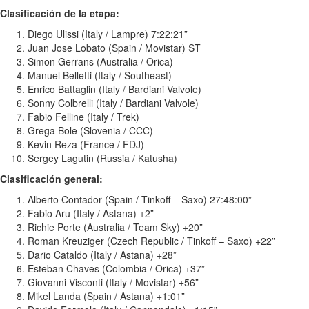
Clasificación de la etapa:
Diego Ulissi (Italy / Lampre) 7:22:21”
Juan Jose Lobato (Spain / Movistar) ST
Simon Gerrans (Australia / Orica)
Manuel Belletti (Italy / Southeast)
Enrico Battaglin (Italy / Bardiani Valvole)
Sonny Colbrelli (Italy / Bardiani Valvole)
Fabio Felline (Italy / Trek)
Grega Bole (Slovenia / CCC)
Kevin Reza (France / FDJ)
Sergey Lagutin (Russia / Katusha)
Clasificación general:
Alberto Contador (Spain / Tinkoff – Saxo) 27:48:00”
Fabio Aru (Italy / Astana) +2”
Richie Porte (Australia / Team Sky) +20”
Roman Kreuziger (Czech Republic / Tinkoff – Saxo) +22”
Dario Cataldo (Italy / Astana) +28”
Esteban Chaves (Colombia / Orica) +37”
Giovanni Visconti (Italy / Movistar) +56”
Mikel Landa (Spain / Astana) +1:01”