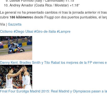
Davide Formolo (Italy / Cannondale) +1:15”
Andrey Amador (Costa Rica / Movistar) +1:18”
La general no ha presentado cambios ni tras la jornada anterior ni tra
cubre
186 kilómetro
s desde Fiuggi con dos puertos puntuables, el la
Vía |
Gazzetta
Ciclismo
#Diego Ulissi
#Giro-de-Italia
#Lampre
Danny Kent, Bradley Smith y Tito Rabat los mejores de la FP viernes
Final Four Euroliga Madrid 2015: Real Madrid y Olympiacos pasan a la 