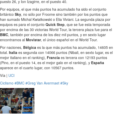
puesto 26, y Ion Izagirre, en el puesto 40.
Por equipos, el que más puntos ha acumulado ha sido el conjunto
británico
Sky
, no sólo por Froome sino también por los puntos que
han sumado Michal Kwiatkowski o Elia Viviani. La segunda plaza por
equipos es para el conjunto
Quick Step
, que se fue esta temporada
por encima de las 30 victorias World Tour, la tercera plaza fue para el
BMC
, también por encima de los diez mil puntos, y en sexto lugar
encontramos al
Movistar
, el único español en el World Tour.
Por naciones,
Bélgica
es la que más puntos ha acumulado, 14605 en
total.
Italia
es segunda con 14066 puntos (Nibali, en sexto lugar, es el
mejor italiano en el ranking),
Francia
es tercera con 12193 puntos
(Pino, en el puesto 14, es el mejor galo en el ranking), y
España
aparece en el cuarto lugar, con 10567 puntos.
Vía |
UCI
Ciclismo
#BMC
#Greg Van Avermaet
#Sky