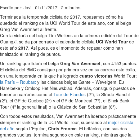
Escrito por: Javi
01/11/2017
2 minutos
Terminada la temporada ciclista de 2017, repasamos cómo ha
quedado el ranking de la UCI World Tour de este año, con el belga
Greg Van Avermaet al frente.
Con la victoria del belga Tim Wellens en la primera edición del Tour de
Guangxi, se da por cerrado el calendario ciclista
UCI World Tour
de
este año
2017
. Así pues, es el momento de repasar cómo han
finalizado el ranking de puntos.
Un ranking que lidera el belga
Greg Van Avermaet
, con 4153 puntos.
El ciclista del BMC consigue por primera vez en su carrera este éxito,
en una temporada en la que ha logrado
cuatro victorias
World Tour:
la París – Roubaix
y las clásicas belgas Gante – Wevelgem, E3
Harelbeke y Omloop Het Nieuwsblad. Además, consiguió puestos de
honor en carreras como el
Tour de Flandes
(2º), la Strade Bianchi
(2º), el GP de Quebec (2º) y el GP de Montreal (7º), el Binck Bank
Tour (4º la general final) o la Clásica de San Sebastián (8º).
Con todos estos resultados, Van Avermaet ha liderado prácticamente
siempre el ranking de la UCI World Tour, superando al
mejor ciclista
del año
según L’Equipe,
Chris Froome
. El británico, con sus dos
grandes vueltas, termina segundo en este ranking, mientras que la