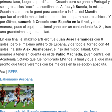
primera fase, luego se perdió ante Croacia pero se ganó a Portugal y
se logró la clasificación a semifinales. Ahí
cayó Suecia
, la misma
Suecia a la que se le ganó para acceder a la final del Mundial, en el
que fue el partido más difícil de todo el torneo para nuestros chicos. Y
por último,
sucumbió Croacia ante España en la final
, y de que
manera, pues el equipo nacional ganó por un contundente 34-21, tras
una grandísima segunda mitad.
En esa final, el máximo artillero fue
Juan José Fernández
con 6
goles, pero el máximo artillero de España, y de todo el torneo con 44
goles, ha sido
Alex Dujshebaev
, el hijo del mítico Talant. Otro
nombre a tener en cuenta es el de
Pablo Macheda
, joven central del
Academia Octavio que fue nombrado MVP de la final y que al que más
pronto que tarde veremos con los mejores en la selección absoluta.
Vía |
RFEB
Balonmano
#españa
Europeo sub 19: España campeona gracias a un gol de Jesé