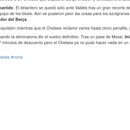
partido
. El delantero se quedó sólo ante Valdés tras un gran recorte d
quipo de los
blues
. Aún se pusieron peor las cosas para los azulgranas
ador del Barça
.
expulsión mientras que el Chelsea reclamó varios hasta cinco penaltis,
ando la eliminatoria dio el vuelco definitivo. Tras un pase de Messi,
In
con 7 minutos de descuento pero el Chelsea ya no pudo hacer nada en 
niesta
#roma