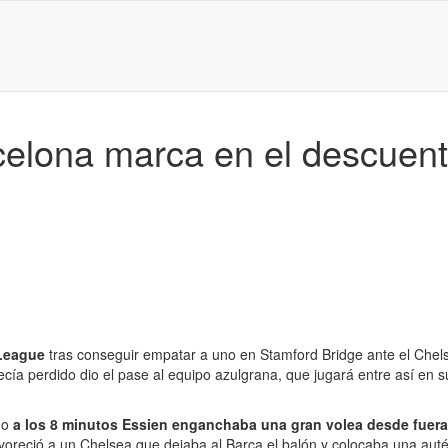
lona marca en el descuento 
 League
tras conseguir empatar a uno en Stamford Bridge ante el Chelsea,
cía perdido dio el pase al equipo azulgrana, que jugará entre así en 
do
a los 8 minutos Essien enganchaba una gran volea desde fuera d
favoreció a un Chelsea que dejaba al Barça el balón y colocaba una auté