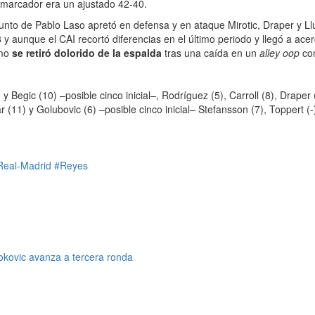
 marcador era un ajustado 42-40.
nto de Pablo Laso apretó en defensa y en ataque Mirotic, Draper y Llu
3
y aunque el CAI recortó diferencias en el último periodo y llegó a ac
imo
se retiró dolorido de la espalda
tras una caída en un
alley oop
con
 Begic (10) –posible cinco inicial–, Rodríguez (5), Carroll (8), Draper 
1) y Golubovic (6) –posible cinco inicial– Stefansson (7), Toppert (-)
Real-Madrid
#Reyes
okovic avanza a tercera ronda