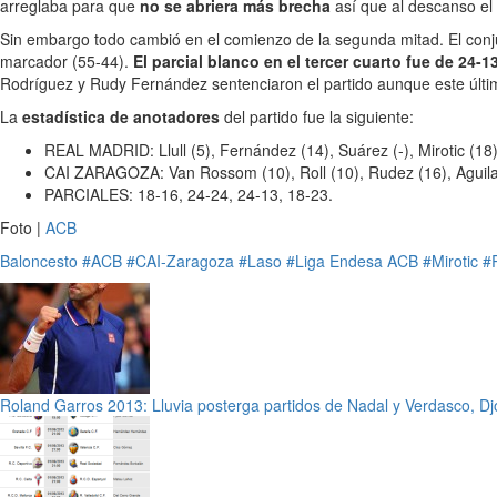
arreglaba para que
no se abriera más brecha
así que al descanso el
Sin embargo todo cambió en el comienzo de la segunda mitad. El conju
marcador (55-44).
El parcial blanco en el tercer cuarto fue de 24-1
Rodríguez y Rudy Fernández sentenciaron el partido aunque este últ
La
estadística de anotadores
del partido fue la siguiente:
REAL MADRID: Llull (5), Fernández (14), Suárez (-), Mirotic (18) y
CAI ZARAGOZA: Van Rossom (10), Roll (10), Rudez (16), Aguilar (1
PARCIALES: 18-16, 24-24, 24-13, 18-23.
Foto |
ACB
Baloncesto
#ACB
#CAI-Zaragoza
#Laso
#Liga Endesa ACB
#Mirotic
#
Roland Garros 2013: Lluvia posterga partidos de Nadal y Verdasco, Dj