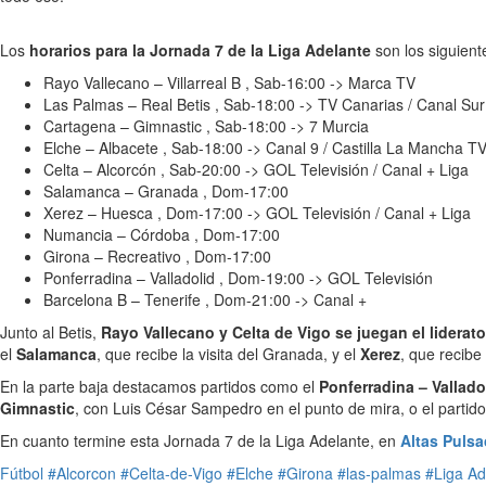
Los
horarios para la Jornada 7 de la Liga Adelante
son los siguient
Rayo Vallecano – Villarreal B , Sab-16:00 -> Marca TV
Las Palmas – Real Betis , Sab-18:00 -> TV Canarias / Canal Sur
Cartagena – Gimnastic , Sab-18:00 -> 7 Murcia
Elche – Albacete , Sab-18:00 -> Canal 9 / Castilla La Mancha T
Celta – Alcorcón , Sab-20:00 -> GOL Televisión / Canal + Liga
Salamanca – Granada , Dom-17:00
Xerez – Huesca , Dom-17:00 -> GOL Televisión / Canal + Liga
Numancia – Córdoba , Dom-17:00
Girona – Recreativo , Dom-17:00
Ponferradina – Valladolid , Dom-19:00 -> GOL Televisión
Barcelona B – Tenerife , Dom-21:00 -> Canal +
Junto al Betis,
Rayo Vallecano y Celta de Vigo se juegan el liderato
el
Salamanca
, que recibe la visita del Granada, y el
Xerez
, que recibe
En la parte baja destacamos partidos como el
Ponferradina – Vallado
Gimnastic
, con Luis César Sampedro en el punto de mira, o el partid
En cuanto termine esta Jornada 7 de la Liga Adelante, en
Altas Puls
Fútbol
#Alcorcon
#Celta-de-Vigo
#Elche
#Girona
#las-palmas
#Liga Ad