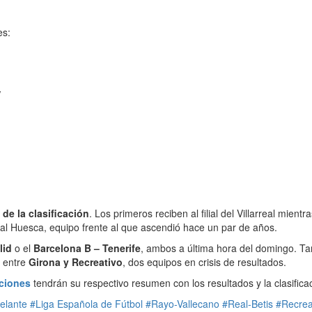
es:
V
 de la clasificación
. Los primeros reciben al filial del Villarreal mien
 al Huesca, equipo frente al que ascendió hace un par de años.
lid
o el
Barcelona B – Tenerife
, ambos a última hora del domingo. Ta
o entre
Girona y Recreativo
, dos equipos en crisis de resultados.
aciones
tendrán su respectivo resumen con los resultados y la clasifica
elante
#Liga Española de Fútbol
#Rayo-Vallecano
#Real-Betis
#Recrea