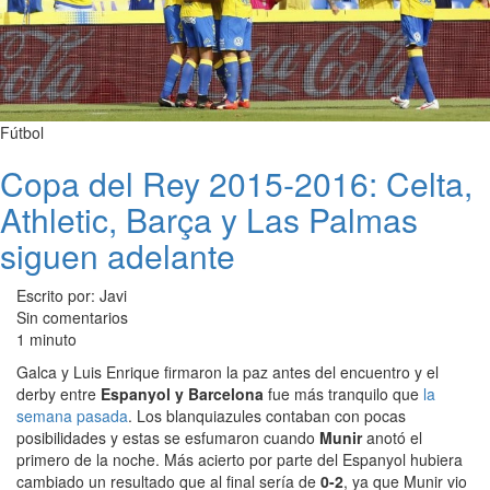
Fútbol
Copa del Rey 2015-2016: Celta,
Athletic, Barça y Las Palmas
siguen adelante
Escrito por: Javi
Sin comentarios
1 minuto
Galca y Luis Enrique firmaron la paz antes del encuentro y el
derby entre
Espanyol y Barcelona
fue más tranquilo que
la
semana pasada
. Los blanquiazules contaban con pocas
posibilidades y estas se esfumaron cuando
Munir
anotó el
primero de la noche. Más acierto por parte del Espanyol hubiera
cambiado un resultado que al final sería de
0-2
, ya que Munir vio