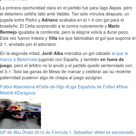
La primera oportunidad clara en el partido fue para Iago Aspas, pero
el delantero celtiña falló ante Valdés. Tan sólo minutos después, un
jugada entre Pedro y
Adriano
acababa en el 1-0 con gol para el
brasileño. El Celta sorprendió a la contra nuevamente y
Mario
Bermejo
igualaba la contienda, pero la alegría volvía a durar poco.
Esta vez fueron Iniesta y
Villa
los que fabricaban el gol que suponía el
2-1, anotado por el asturiano.
En la segunda mitad,
Jordi Alba
marcaba un gol calcado
al que le
marcó a Bielorrusia
jugando con España, y también
en fuera de
juego
, pero el árbitro no lo anuló y el partido quedó sentenciado con
el 3-1. Solo las ganas de Messi de marcar y celebrar así su reciente
paternidad pusieron algo de chispa al juego azulgran
Fútbol
#barcelona
#Celta-de-Vigo
#Liga Española de Fútbol
#Real-
Madrid
#Zaragoza
GP de Abu Dhabi 2012 de Fórmula 1: Sebastian Vettel es sancionado